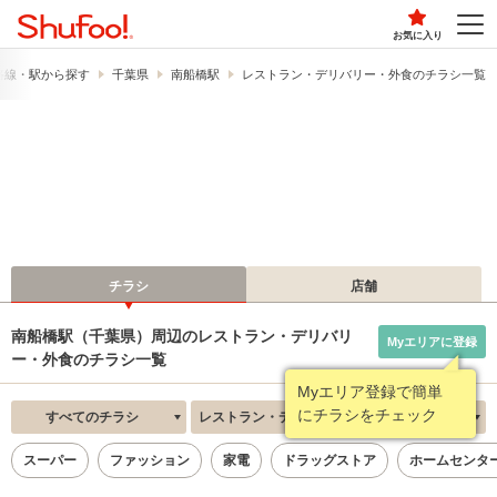
お気に入り
路線・駅から探す
千葉県
南船橋駅
レストラン・デリバリー・外食のチラシ一覧
チラシ
店舗
南船橋駅（千葉県）周辺のレストラン・デリバリ
Myエリアに登録
ー・外食のチラシ一覧
Myエリア登録で簡単
にチラシをチェック
すべてのチラシ
レストラン・デリバリー・外食
新着順
スーパー
ファッション
家電
ドラッグストア
ホームセンタ