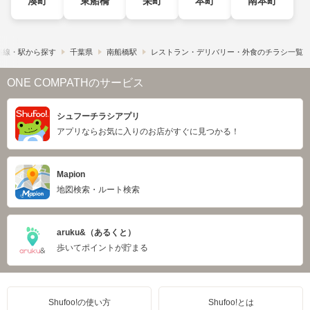
湊町
東船橋
栄町
本町
南本町
路線・駅から探す
千葉県
南船橋駅
レストラン・デリバリー・外食のチラシ一覧
ONE COMPATHのサービス
シュフーチラシアプリ
アプリならお気に入りのお店がすぐに見つかる！
Mapion
地図検索・ルート検索
aruku&（あるくと）
歩いてポイントが貯まる
Shufoo!の使い方
Shufoo!とは