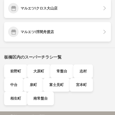
マルエツ/クロス大山店
マルエツ/浮間舟渡店
板橋区内のスーパーチラシ一覧
前野町
大原町
常盤台
志村
中台
泉町
富士見町
宮本町
相生町
南常盤台