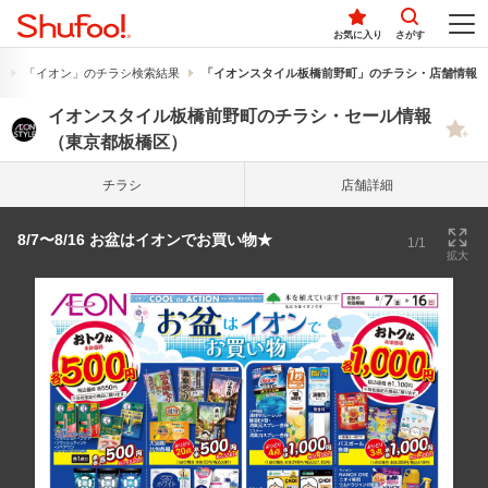
お気に入り
さがす
果
「イオン」のチラシ検索結果
「イオンスタイル板橋前野町」のチラシ・店舗情報
イオンスタイル板橋前野町のチラシ・セール情報
（東京都板橋区）
チラシ
店舗詳細
8/7〜8/16 お盆はイオンでお買い物★
1/1
拡大