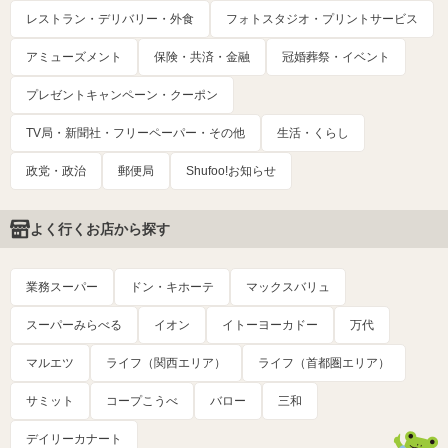
レストラン・デリバリー・外食
フォトスタジオ・プリントサービス
アミューズメント
保険・共済・金融
冠婚葬祭・イベント
プレゼントキャンペーン・クーポン
TV局・新聞社・フリーペーパー・その他
生活・くらし
政党・政治
郵便局
Shufoo!お知らせ
よく行くお店から探す
業務スーパー
ドン・キホーテ
マックスバリュ
スーパーみらべる
イオン
イトーヨーカドー
万代
マルエツ
ライフ（関西エリア）
ライフ（首都圏エリア）
サミット
コープこうべ
バロー
三和
デイリーカナート