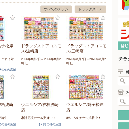
すべてのチラシ
ドラッグストア
銚子松岸
ドラッグストアコスモ
ドラッグストアコスモ
ス/波崎店
ス/三崎店
チラ
・ニオイ対
2026年8月7日～2026年8月2
2026年8月7日～2026年8月2
0日_
0日_
]その他の店舗
神栖波崎
ウエルシア/神栖波崎
ウエルシア/銚子松岸
店
店
実施中！
家計応援セール実施中！
8/5～8/9 チラシ掲載中！
]その他の店舗
[＋]その他の店舗