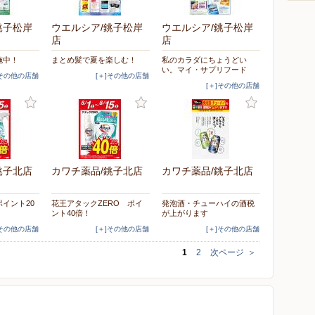
銚子松岸
ウエルシア/銚子松岸
ウエルシア/銚子松岸
店
店
施中！
まとめ髪で夏を楽しむ！
私のカラダにちょうどい
い。マイ・サプリフード
]その他の店舗
[＋]その他の店舗
[＋]その他の店舗
銚子北店
カワチ薬品/銚子北店
カワチ薬品/銚子北店
イント20
花王アタックZERO ポイ
発泡酒・チューハイの酒税
ント40倍！
が上がります
]その他の店舗
[＋]その他の店舗
[＋]その他の店舗
1
2
次ページ
＞