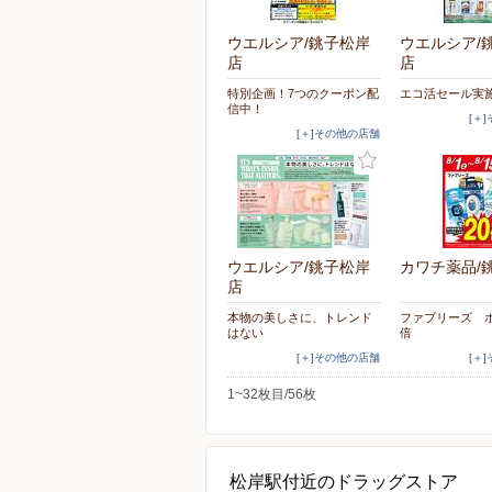
ウエルシア/銚子松岸
ウエルシア/
店
店
特別企画！7つのクーポン配
エコ活セール実
信中！
[＋
[＋]その他の店舗
ウエルシア/銚子松岸
カワチ薬品/
店
本物の美しさに、トレンド
ファブリーズ ポ
はない
倍
[＋]その他の店舗
[＋
1~32枚目/56枚
松岸駅付近のドラッグストア