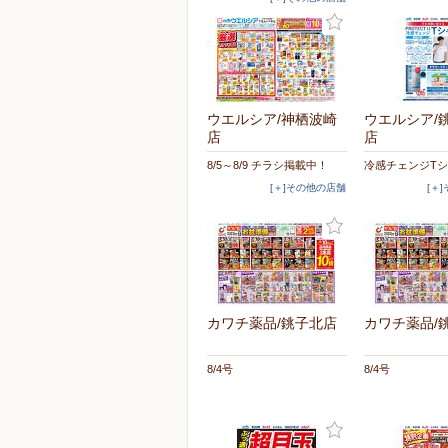
ウエルシア/神栖波崎
ウエルシア/
店
店
8/5～8/9 チラシ掲載中！
冷感チェンジT
[＋]その他の店舗
[＋
カワチ薬品/銚子北店
カワチ薬品/
8/4号
8/4号