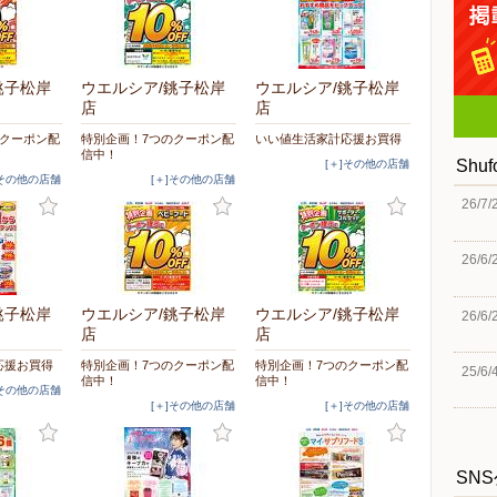
銚子松岸
ウエルシア/銚子松岸
ウエルシア/銚子松岸
店
店
のクーポン配
特別企画！7つのクーポン配
いい値生活家計応援お買得
信中！
Shu
[＋]その他の店舗
]その他の店舗
[＋]その他の店舗
26/7/
26/6/
銚子松岸
ウエルシア/銚子松岸
ウエルシア/銚子松岸
26/6/
店
店
応援お買得
特別企画！7つのクーポン配
特別企画！7つのクーポン配
25/6/
信中！
信中！
]その他の店舗
[＋]その他の店舗
[＋]その他の店舗
SN