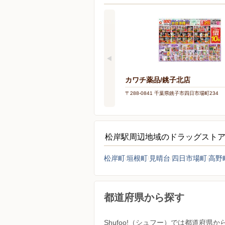
カワチ薬品/銚子北店
〒288-0841 千葉県銚子市四日市場町234
松岸駅周辺地域のドラッグスト
松岸町
垣根町
見晴台
四日市場町
高野
都道府県から探す
Shufoo!（シュフー）では都道府