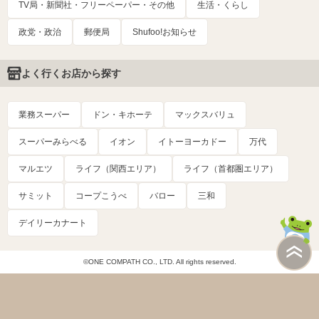
TV局・新聞社・フリーペーパー・その他
生活・くらし
政党・政治
郵便局
Shufoo!お知らせ
よく行くお店から探す
業務スーパー
ドン・キホーテ
マックスバリュ
スーパーみらべる
イオン
イトーヨーカドー
万代
マルエツ
ライフ（関西エリア）
ライフ（首都圏エリア）
サミット
コープこうべ
バロー
三和
デイリーカナート
©ONE COMPATH CO., LTD. All rights reserved.