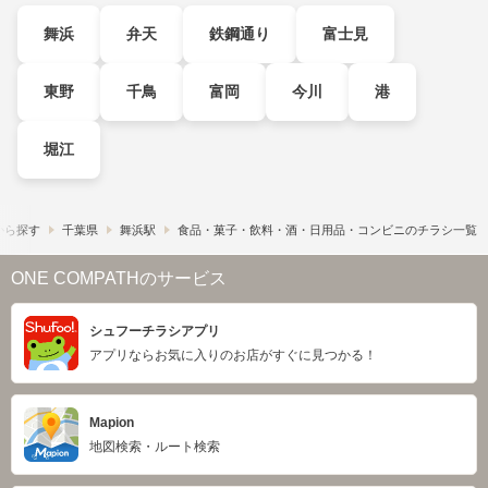
舞浜
弁天
鉄鋼通り
富士見
東野
千鳥
富岡
今川
港
堀江
から探す
千葉県
舞浜駅
食品・菓子・飲料・酒・日用品・コンビニのチラシ一覧
ONE COMPATHのサービス
シュフーチラシアプリ
アプリならお気に入りのお店がすぐに見つかる！
Mapion
地図検索・ルート検索