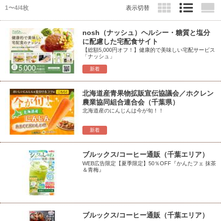
1〜4/4枚
表示切替
nosh（ナッシュ）ヘルシー・糖質と塩分
に配慮した宅配食サイト
【総額5,000円オフ！】健康的で美味しい宅配サービス
「ナッシュ」
新着
北海道産青果物拡販宣伝協議会／ホクレン
農業協同組合連合会（千葉県）
北海道産のにんじんは今が旬！！
新着
ブルックス/コーヒー通販（千葉エリア）
WEB広告限定【夏季限定】50％OFF『かんたフェ 抹茶
＆青梅』
ブルックス/コーヒー通販（千葉エリア）