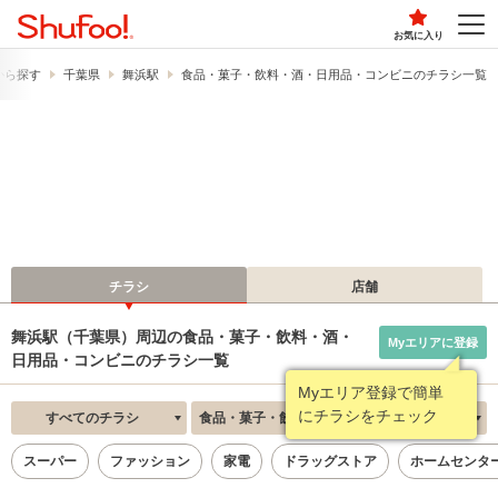
お気に入り
から探す
千葉県
舞浜駅
食品・菓子・飲料・酒・日用品・コンビニのチラシ一覧
チラシ
店舗
舞浜駅（千葉県）周辺の食品・菓子・飲料・酒・
Myエリアに登録
日用品・コンビニのチラシ一覧
Myエリア登録で簡単
にチラシをチェック
すべてのチラシ
食品・菓子・飲料・酒・日用品・コンビニ
新着順
スーパー
ファッション
家電
ドラッグストア
ホームセンタ