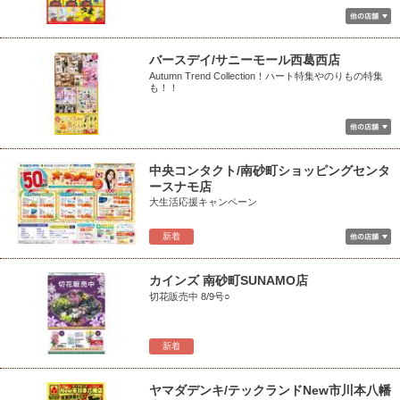
バースデイ/サニーモール西葛西店
Autumn Trend Collection！ハート特集やのりもの特集
も！！
中央コンタクト/南砂町ショッピングセンタ
ースナモ店
大生活応援キャンペーン
新着
カインズ 南砂町SUNAMO店
切花販売中 8/9号○
新着
ヤマダデンキ/テックランドNew市川本八幡