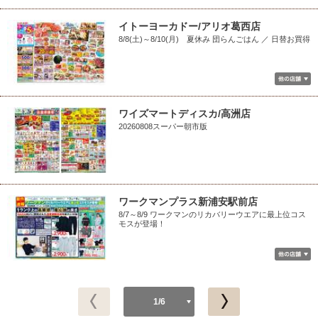
イトーヨーカドー/アリオ葛西店
8/8(土)～8/10(月) 夏休み 団らんごはん ／ 日替お買得
ワイズマートディスカ/高洲店
20260808スーパー朝市版
ワークマンプラス新浦安駅前店
8/7～8/9 ワークマンのリカバリーウエアに最上位コス
モスが登場！
1/6