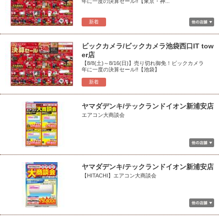
年に一度の決算セール!!【東京・神...
新着
ビックカメラ/ビックカメラ池袋西口IT tow
er店
【8/8(土)～8/16(日)】売り切れ御免！ビックカメラ
年に一度の決算セール!!【池袋】
新着
ヤマダデンキ/テックランドイオン新浦安店
エアコン大商談会
ヤマダデンキ/テックランドイオン新浦安店
【HITACHI】エアコン大商談会