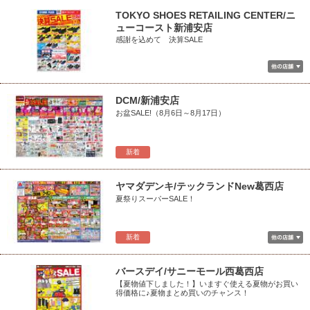
TOKYO SHOES RETAILING CENTER/ニ
ューコースト新浦安店
感謝を込めて 決算SALE
DCM/新浦安店
お盆SALE!（8月6日～8月17日）
新着
ヤマダデンキ/テックランドNew葛西店
夏祭りスーパーSALE！
新着
バースデイ/サニーモール西葛西店
【夏物値下しました！】いますぐ使える夏物がお買い
得価格に♪夏物まとめ買いのチャンス！