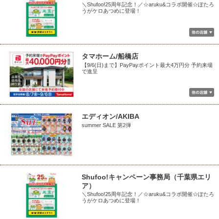
＼Shufoo!25周年記念！／☆aruku&コラボ開催☆ぽたろ
うがケロあつめに登場！
タマホーム/船橋店
【9/6(日)まで】PayPayポイント最大4万円分 予約来場
で進呈
エディオン/AKIBA
summer SALE 第2弾
Shufoo!キャンペーン事務局（千葉県エリ
ア）
＼Shufoo!25周年記念！／☆aruku&コラボ開催☆ぽたろ
うがケロあつめに登場！