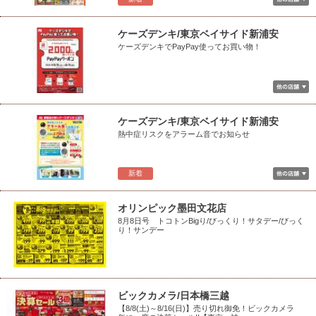
ケーズデンキ/東京ベイサイド新浦安
ケーズデンキでPayPay使ってお買い物！
ケーズデンキ/東京ベイサイド新浦安
熱中症リスクをアラーム音でお知らせ
新着
オリンピック墨田文花店
8月8日号 トコトンBigり/びっくり！サタデー/びっく
り！サンデー
ビックカメラ/日本橋三越
【8/8(土)～8/16(日)】売り切れ御免！ビックカメラ