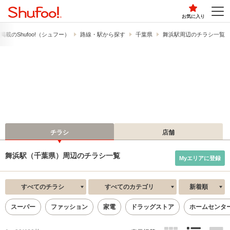
お気に入り
載の​Shufoo!​（シュフー）
路線・駅から探す
千葉県
舞浜駅周辺のチラシ一覧
チラシ
店舗
舞浜駅（千葉県）周辺のチラシ一覧
Myエリアに登録
すべてのチラシ
すべてのカテゴリ
新着順
スーパー
ファッション
家電
ドラッグストア
ホームセンタ