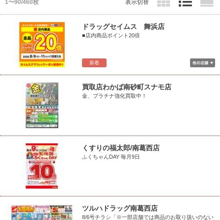
1〜90/460枚
表示切替
ドラッグセイムス 舞浜店
■店内商品ポイント20倍
新着
買取店わかば南砂町スナモ店
金、プラチナ強化買取中！
くすりの福太郎/南葛西店
ふくちゃんDAY 毎月9日
ツルハドラッグ南葛西店
8/6号チラシ「※一部店舗では商品のお取り扱いのない