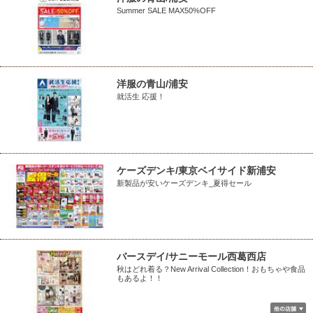
Summer SALE MAX50%OFF
洋服の青山/浦安
就活生 応援！
ケーズデンキ/東京ベイサイド新浦安
新製品が安いケーズデンキ_夏得セール
バースデイ/サニーモール西葛西店
秋はどれ着る？New Arrival Collection！おもちゃや食品
もあるよ！！