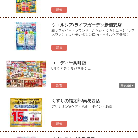
新着
ウエルシア/ライフガーデン新浦安店
新プライベートブランド「からだとくらしに＋1（プラ
スワン）」よりモンダミン口内トータルケア登場！
新着
ユニディ千鳥町店
8.8号 号外！食品マルシェ
新着
くすりの福太郎/南葛西店
アリナミンWケア・活蔘 ポイント15倍
新着