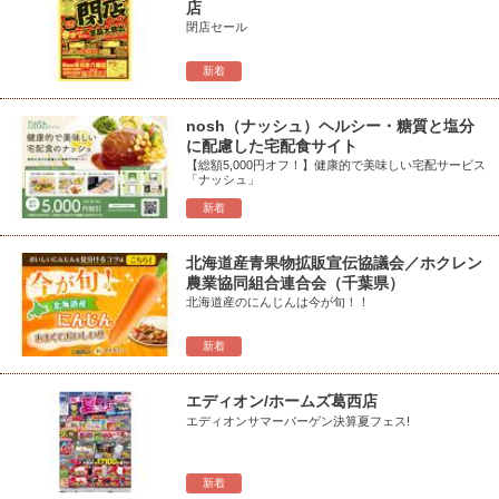
店
閉店セール
新着
nosh（ナッシュ）ヘルシー・糖質と塩分
に配慮した宅配食サイト
【総額5,000円オフ！】健康的で美味しい宅配サービス
「ナッシュ」
新着
北海道産青果物拡販宣伝協議会／ホクレン
農業協同組合連合会（千葉県）
北海道産のにんじんは今が旬！！
新着
エディオン/ホームズ葛西店
エディオンサマーバーゲン決算夏フェス!
新着