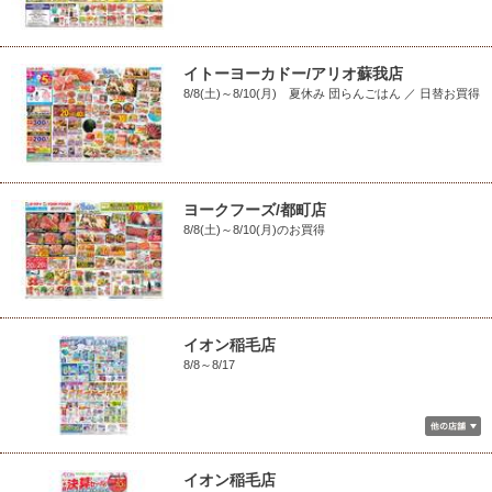
イトーヨーカドー/アリオ蘇我店
8/8(土)～8/10(月) 夏休み 団らんごはん ／ 日替お買得
ヨークフーズ/都町店
8/8(土)～8/10(月)のお買得
イオン稲毛店
8/8～8/17
イオン稲毛店