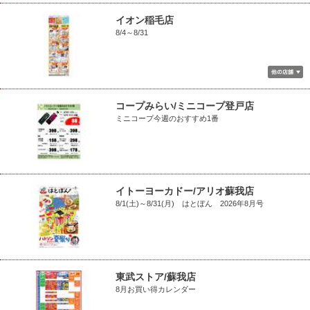
イオン稲毛店
8/4～8/31
コープみらい/ミニコープ登戸店
ミニコープ今週のおすすめ1番
イトーヨーカドー/アリオ蘇我店
8/1(土)～8/31(月) はとぼん 2026年8月号
東武ストア/蘇我店
8月お買い得カレンダー