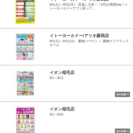
8/1(土)～8/31(月) 見逃し注意！！8月お買得Day / イ
トーヨーカドーアプリ使って...
イトーヨーカドー/アリオ蘇我店
8/1(土)～8/11(火) 夏物バーゲン ／ 夏物クリアランス
セール
イオン稲毛店
8/1～8/11
イオン稲毛店
8/1～8/31