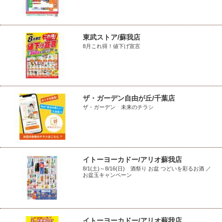
東武ストア/蘇我店
8月これ得！値下げ宣言
ザ・ガーデン自由が丘/千葉店
ザ・ガーデン 未来のチラシ
イトーヨーカドー/アリオ蘇我店
8/1(土)～8/16(日) 酒祭り お盆 つどいを彩るお酒 ／
お盆玉キャンペーン
イトーヨーカドー/アリオ蘇我店