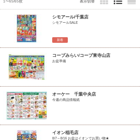
1〜65/65枚
表示切替
シモアール/千葉店
シモアールSALE
新着
コープみらい/コープ東寺山店
お盆準備
オーケー 千葉中央店
今週の商品情報紙
イオン稲毛店
8/7～8/16 お盆はイオンでお買い物★