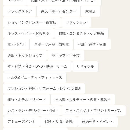
スーパー
食品・菓子・飲料・酒・日用品・コンビニ
ドラッグストア
家具・ホームセンター
家電店
ショッピングセンター・百貨店
ファッション
キッズ・ベビー・おもちゃ
眼鏡・コンタクト・ケア用品
車・バイク
スポーツ用品・自転車
携帯・通信・家電
通販・ネットショップ
花・ギフト・手芸
本・雑誌・音楽・DVD・映画・ゲーム
リサイクル
ヘルス&ビューティ・フィットネス
マンション・戸建・リフォーム・レンタル収納
旅行・ホテル・リゾート
学習塾・カルチャー・教育・教習所
レストラン・デリバリー・外食
フォトスタジオ・プリントサービス
アミューズメント
保険・共済・金融
冠婚葬祭・イベント