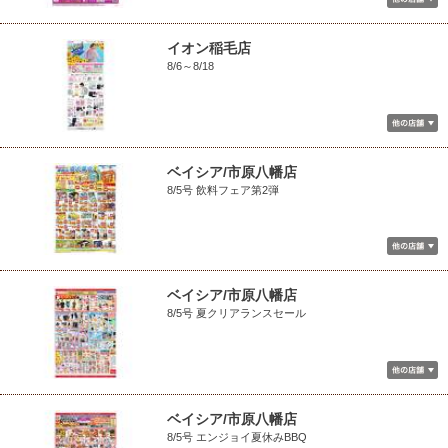
イオン稲毛店
8/6～8/18
ベイシア/市原八幡店
8/5号 飲料フェア第2弾
ベイシア/市原八幡店
8/5号 夏クリアランスセール
ベイシア/市原八幡店
8/5号 エンジョイ夏休みBBQ