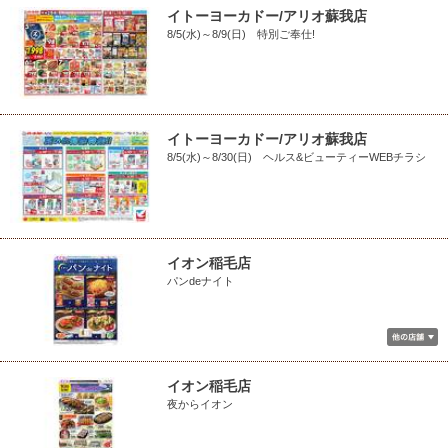
イトーヨーカドー/アリオ蘇我店
8/5(水)～8/9(日) 特別ご奉仕!
イトーヨーカドー/アリオ蘇我店
8/5(水)～8/30(日) ヘルス&ビューティーWEBチラシ
イオン稲毛店
パンdeナイト
イオン稲毛店
夜からイオン