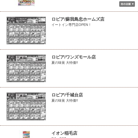
ロピア/蘇我島忠ホームズ店
イートイン専門店OPEN！
ロピア/ワンズモール店
夏の味覚 大特価!!
ロピア/千城台店
夏の味覚 大特価!!
イオン稲毛店