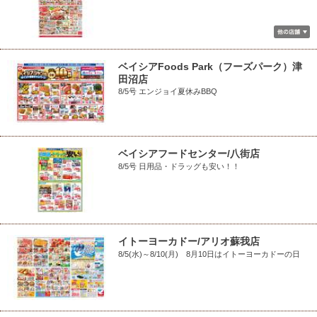
ベイシアFoods Park（フーズパーク）津
田沼店
8/5号 エンジョイ夏休みBBQ
ベイシアフードセンター/八街店
8/5号 日用品・ドラッグも安い！！
イトーヨーカドー/アリオ蘇我店
8/5(水)～8/10(月) 8月10日はイトーヨーカドーの日