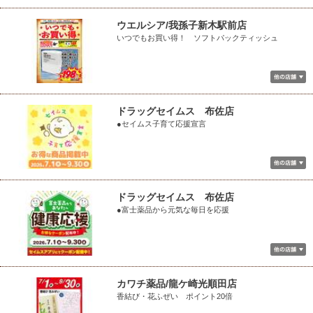
ウエルシア/我孫子新木駅前店
いつでもお買い得！ ソフトパックティッシュ
ドラッグセイムス 布佐店
●セイムス子育て応援宣言
ドラッグセイムス 布佐店
●富士薬品から元気な毎日を応援
カワチ薬品/龍ケ崎光順田店
香結び・花ふぜい ポイント20倍