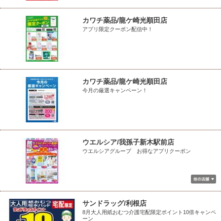
カワチ薬品/龍ケ崎光順田店
アプリ限定クーポン配信中！
カワチ薬品/龍ケ崎光順田店
今月の厳選キャンペーン！
ウエルシア/我孫子新木駅前店
ウエルシアグループ お得なアプリクーポン
サンドラッグ/利根店
8月大人用紙おむつ介護宅配限定ポイント10倍キャンペ
ーン