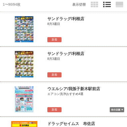
1〜90/94枚
表示切替
サンドラッグ/利根店
8月3週目
新着
サンドラッグ/利根店
8月3週目
新着
ウエルシア/我孫子新木駅前店
エアコン洗浄おすすめ4選
新着
ドラッグセイムス 布佐店