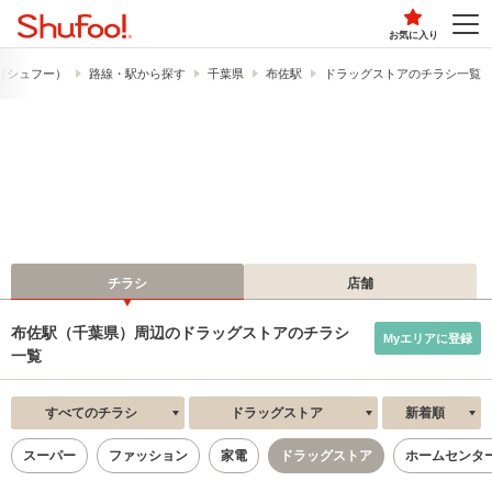
お気に入り
!​（シュフー）
路線・駅から探す
千葉県
布佐駅
ドラッグストアのチラシ一覧
チラシ
店舗
布佐駅（千葉県）周辺のドラッグストアのチラシ
Myエリアに登録
一覧
すべてのチラシ
ドラッグストア
新着順
スーパー
ファッション
家電
ドラッグストア
ホームセンタ