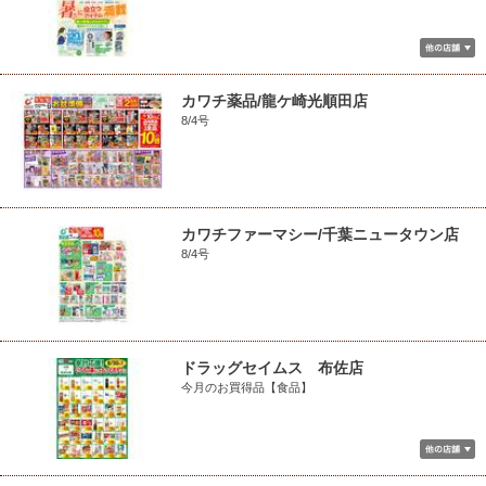
カワチ薬品/龍ケ崎光順田店
8/4号
カワチファーマシー/千葉ニュータウン店
8/4号
ドラッグセイムス 布佐店
今月のお買得品【食品】