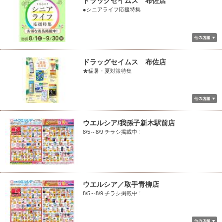
ドラッグセイムス 布佐店
●シニアライフ応援特集
ドラッグセイムス 布佐店
★猛暑・夏対策特集
ウエルシア/我孫子新木駅前店
8/5～8/9 チラシ掲載中！
ウエルシア／取手青柳店
8/5～8/9 チラシ掲載中！