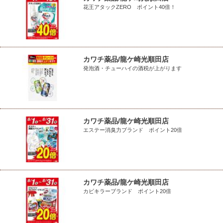
花王アタックZERO ポイント40倍！
カワチ薬品/龍ケ崎光順田店
発泡酒・チューハイの酒税が上がります
カワチ薬品/龍ケ崎光順田店
エステー消臭力ブランド ポイント20倍
カワチ薬品/龍ケ崎光順田店
カビキラーブランド ポイント20倍