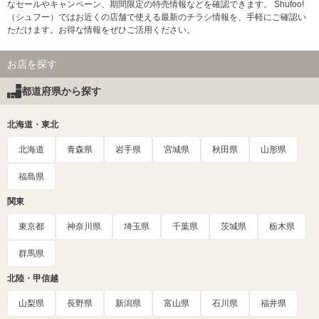
なセールやキャンペーン、期間限定の特売情報などを確認できます。 Shufoo!
（シュフー）ではお近くの店舗で使える最新のチラシ情報を、手軽にご確認い
ただけます。お得な情報をぜひご活用ください。
お店を探す
都道府県から探す
北海道・東北
北海道
青森県
岩手県
宮城県
秋田県
山形県
福島県
関東
東京都
神奈川県
埼玉県
千葉県
茨城県
栃木県
群馬県
北陸・甲信越
山梨県
長野県
新潟県
富山県
石川県
福井県