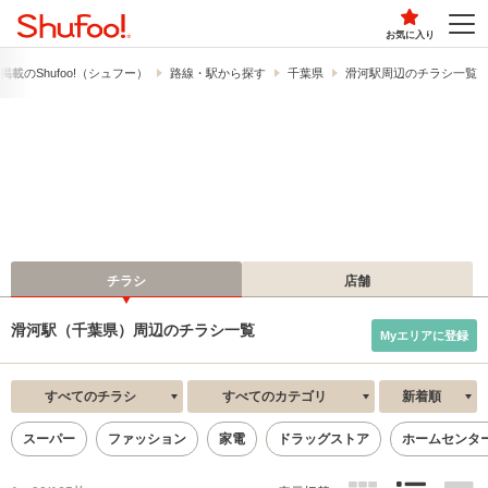
お気に入り
載の​Shufoo!​（シュフー）
路線・駅から探す
千葉県
滑河駅周辺のチラシ一覧
チラシ
店舗
滑河駅（千葉県）周辺のチラシ一覧
Myエリアに登録
すべてのチラシ
すべてのカテゴリ
新着順
スーパー
ファッション
家電
ドラッグストア
ホームセンタ