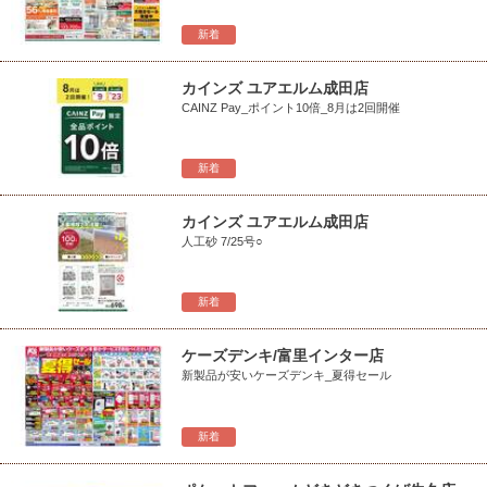
新着
カインズ ユアエルム成田店
CAINZ Pay_ポイント10倍_8月は2回開催
新着
カインズ ユアエルム成田店
人工砂 7/25号○
新着
ケーズデンキ/富里インター店
新製品が安いケーズデンキ_夏得セール
新着