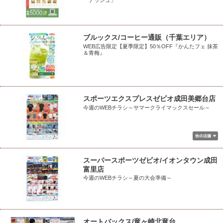
ブルックス/コーヒー通販（千葉エリア）
WEB広告限定【夏季限定】50％OFF『かんたフェ 抹茶
＆青梅』
スポーツエクスプレスゼビオ成田美郷台店
今週のWEBチラシ～サマークライマックスセール～
スーパースポーツゼビオ/イオンタウン成田
富里店
今週のWEBチラシ～夏の大会準備～
オートバックス/竜ヶ崎北竜台