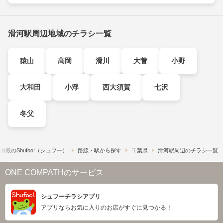
滑河駅周辺地域のチラシ一覧
猿山
高岡
滑川
大菅
小野
大和田
小浮
西大須賀
七沢
冬父
載の​Shufoo!​（シュフー）
路線・駅から探す
千葉県
滑河駅周辺のチラシ一覧
ONE COMPATHのサービス
シュフーチラシアプリ
アプリならお気に入りのお店がすぐに見つかる！