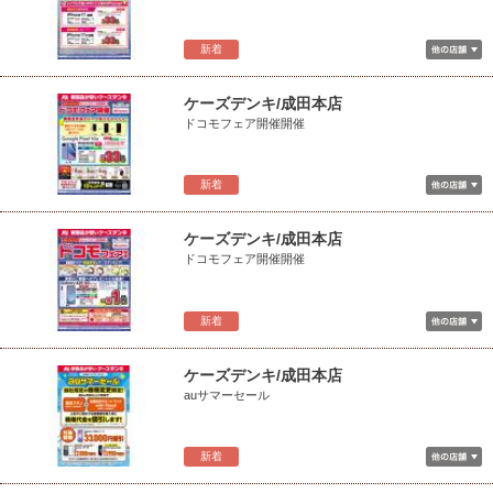
新着
ケーズデンキ/成田本店
ドコモフェア開催開催
新着
ケーズデンキ/成田本店
ドコモフェア開催開催
新着
ケーズデンキ/成田本店
auサマーセール
新着