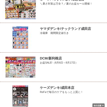
＼暑さ対策は万全？／夏のお盆セール開催！
ヤマダデンキ/テックランド成田店
冷蔵庫 期間限定値引き
DCM/新利根店
お盆SALE!（8月6日～8月17日）
ケーズデンキ/成田本店
ReFaで毎日のケアをもっと上質に！