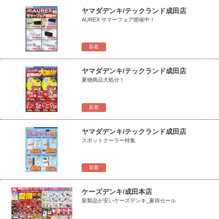
ヤマダデンキ/テックランド成田店
AUREX サマーフェア開催中！
新着
ヤマダデンキ/テックランド成田店
夏物商品大処分！
新着
ヤマダデンキ/テックランド成田店
スポットクーラー特集
新着
ケーズデンキ/成田本店
新製品が安いケーズデンキ_夏得セール