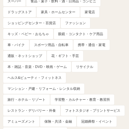
スーパー
食品・菓子・飲料・酒・日用品・コンビニ
ドラッグストア
家具・ホームセンター
家電店
ショッピングセンター・百貨店
ファッション
キッズ・ベビー・おもちゃ
眼鏡・コンタクト・ケア用品
車・バイク
スポーツ用品・自転車
携帯・通信・家電
通販・ネットショップ
花・ギフト・手芸
本・雑誌・音楽・DVD・映画・ゲーム
リサイクル
ヘルス&ビューティ・フィットネス
マンション・戸建・リフォーム・レンタル収納
旅行・ホテル・リゾート
学習塾・カルチャー・教育・教習所
レストラン・デリバリー・外食
フォトスタジオ・プリントサービス
アミューズメント
保険・共済・金融
冠婚葬祭・イベント