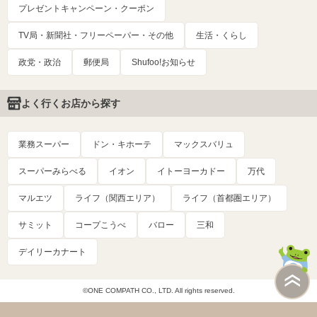
プレゼントキャンペーン・クーポン
TV局・新聞社・フリーペーパー・その他
生活・くらし
政党・政治
郵便局
Shufoo!お知らせ
よく行くお店から探す
業務スーパー
ドン・キホーテ
マックスバリュ
スーパーみらべる
イオン
イトーヨーカドー
万代
マルエツ
ライフ（関西エリア）
ライフ（首都圏エリア）
サミット
コープこうべ
バロー
三和
デイリーカナート
©ONE COMPATH CO., LTD. All rights reserved.