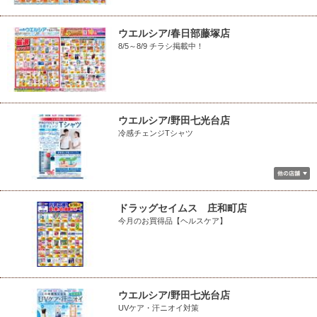
ウエルシア/春日部藤塚店
8/5～8/9 チラシ掲載中！
ウエルシア/野田七光台店
冷感チェンジTシャツ
ドラッグセイムス 庄和町店
今月のお買得品【ヘルスケア】
ウエルシア/野田七光台店
UVケア・汗ニオイ対策