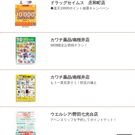
ドラッグセイムス 庄和町店
◆楽天10000ポイント抽選キャンペーン
カワチ薬品/南桜井店
WEB限定お買得チラシ！
カワチ薬品/南桜井店
もう一度見直そう！防災の備え
ウエルシア/野田七光台店
アベンヌリップを予約してポイントゲット！