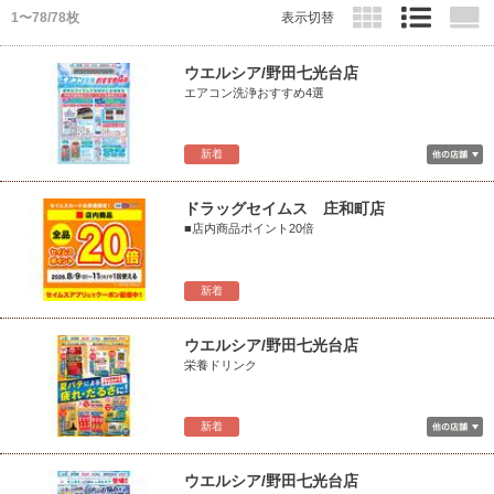
1〜78/78枚
表示切替
ウエルシア/野田七光台店
エアコン洗浄おすすめ4選
新着
ドラッグセイムス 庄和町店
■店内商品ポイント20倍
新着
ウエルシア/野田七光台店
栄養ドリンク
新着
ウエルシア/野田七光台店