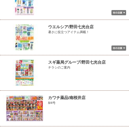
ウエルシア/野田七光台店
暑さに役立つアイテム満載！
スギ薬局グループ/野田七光台店
チラシのご案内
カワチ薬品/南桜井店
8/4号