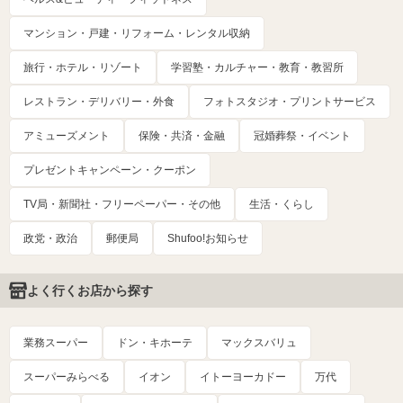
マンション・戸建・リフォーム・レンタル収納
旅行・ホテル・リゾート
学習塾・カルチャー・教育・教習所
レストラン・デリバリー・外食
フォトスタジオ・プリントサービス
アミューズメント
保険・共済・金融
冠婚葬祭・イベント
プレゼントキャンペーン・クーポン
TV局・新聞社・フリーペーパー・その他
生活・くらし
政党・政治
郵便局
Shufoo!お知らせ
よく行くお店から探す
業務スーパー
ドン・キホーテ
マックスバリュ
スーパーみらべる
イオン
イトーヨーカドー
万代