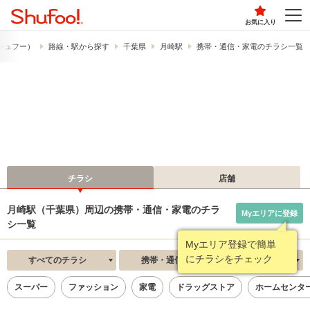
お気に入り
​（シュフー）
路線・駅から探す
千葉県
月崎駅
携帯・通信・家電のチラシ一覧
チラシ
店舗
月崎駅（千葉県）周辺の携帯・通信・家電のチラ
Myエリアに登録
シ一覧
Myエリア登録で簡単
にチラシをチェック
すべてのチラシ
携帯・通信・家電
新着順
スーパー
ファッション
家電
ドラッグストア
ホームセンタ