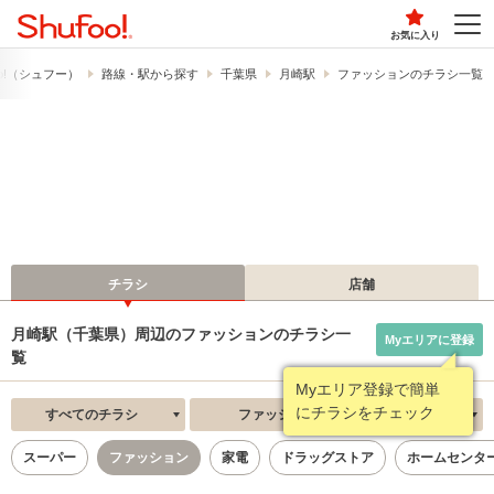
お気に入り
o!​（シュフー）
路線・駅から探す
千葉県
月崎駅
ファッションのチラシ一覧
チラシ
店舗
月崎駅（千葉県）周辺のファッションのチラシ一
Myエリアに登録
覧
Myエリア登録で簡単
にチラシをチェック
すべてのチラシ
ファッション
新着順
スーパー
ファッション
家電
ドラッグストア
ホームセンタ