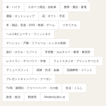
車・バイク
スポーツ用品・自転車
携帯・通信・家電
通販・ネットショップ
花・ギフト・手芸
本・雑誌・音楽・DVD・映画・ゲーム
リサイクル
ヘルス&ビューティ・フィットネス
マンション・戸建・リフォーム・レンタル収納
旅行・ホテル・リゾート
学習塾・カルチャー・教育・教習所
レストラン・デリバリー・外食
フォトスタジオ・プリントサービス
アミューズメント
保険・共済・金融
冠婚葬祭・イベント
プレゼントキャンペーン・クーポン
TV局・新聞社・フリーペーパー・その他
生活・くらし
政党・政治
郵便局
Shufoo!お知らせ