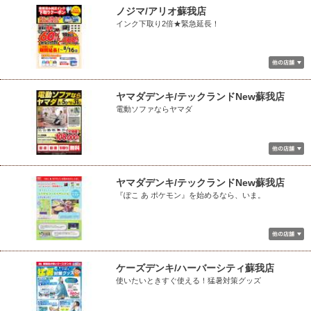
ノジマ/アリオ蘇我店
インク下取り2倍★緊急延長！
ヤマダデンキ/テックランドNew蘇我店
電動ソファならヤマダ
ヤマダデンキ/テックランドNew蘇我店
『ぽこ あ ポケモン』を始めるなら、いま。
ケーズデンキ/ハーバーシティ蘇我店
使いたいときすぐ使える！猛暑対策グッズ