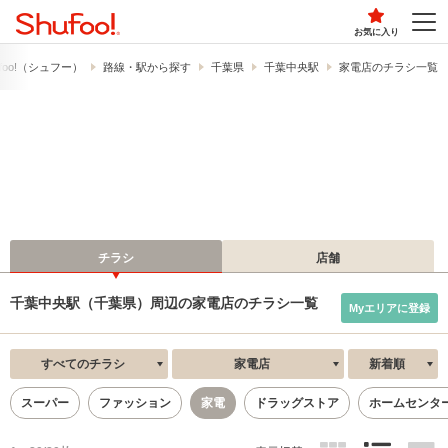
お気に入り
foo!​（シュフー）
路線・駅から探す
千葉県
千葉中央駅
家電店のチラシ一覧
チラシ
店舗
千葉中央駅（千葉県）周辺の家電店のチラシ一覧
Myエリアに登録
すべてのチラシ
家電店
新着順
スーパー
ファッション
家電
ドラッグストア
ホームセンタ