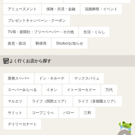
アミューズメント
保険・共済・金融
冠婚葬祭・イベント
プレゼントキャンペーン・クーポン
TV局・新聞社・フリーペーパー・その他
生活・くらし
政党・政治
郵便局
Shufoo!お知らせ
よく行くお店から探す
業務スーパー
ドン・キホーテ
マックスバリュ
スーパーみらべる
イオン
イトーヨーカドー
万代
マルエツ
ライフ（関西エリア）
ライフ（首都圏エリア）
サミット
コープこうべ
バロー
三和
デイリーカナート