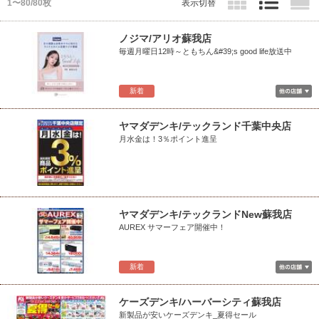
1〜80/80枚
表示切替
ノジマ/アリオ蘇我店
毎週月曜日12時～ともちん&#39;s good life放送中
新着
ヤマダデンキ/テックランド千葉中央店
月水金は！3％ポイント進呈
ヤマダデンキ/テックランドNew蘇我店
AUREX サマーフェア開催中！
新着
ケーズデンキ/ハーバーシティ蘇我店
新製品が安いケーズデンキ_夏得セール