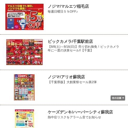
ノジマ/マルエツ稲毛店
毎週日曜日５％OFF♪
ビックカメラ/千葉駅前店
【8/8(土)～8/16(日)】売り切れ御免！ビックカメラ
年に一度の決算セール!!【千葉】
ノジマ/アリオ蘇我店
【千葉県版】大創業祭セール第2弾
ケーズデンキ/ハーバーシティ蘇我店
熱中症リスクをアラーム音でお知らせ