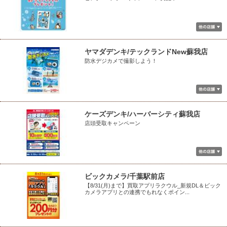
ヤマダデンキ/テックランドNew蘇我店
防水デジカメで撮影しよう！
ケーズデンキ/ハーバーシティ蘇我店
店頭受取キャンペーン
ビックカメラ/千葉駅前店
【8/31(月)まで】買取アプリラクウル_新規DL＆ビック
カメラアプリとの連携でもれなくポイン...