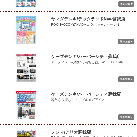
ヤマダデンキ/テックランドNew蘇我店
POCHACCO×YAMADA コラボキャンペーン！
ケーズデンキ/ハーバーシティ蘇我店
アーティストの想いに満ちる音。WF-1000X M6
ケーズデンキ/ハーバーシティ蘇我店
冷たさ長持ち！トリプルメガアイス
ノジマ/アリオ蘇我店