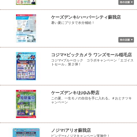
ケーズデンキ/ハーバーシティ蘇我店
暑い夏にブリタで水分補給！
コジマ×ビックカメラ ワンズモール稲毛店
コジマ×ブルーロック コラボキャンペーン「エゴイス
トセール」第２弾！
ケーズデンキ/おゆみ野店
この夏、一生モノの自信を手に入れる。＃おとナツキ
ャンペーン
ノジマ/アリオ蘇我店
ピングー×ノジマキャンペーン実施中！