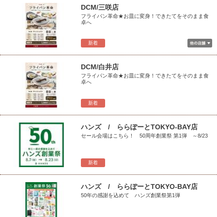
DCM/三咲店
フライパン革命★お皿に変身！できたてをそのまま食
卓へ
新着
DCM/白井店
フライパン革命★お皿に変身！できたてをそのまま食
卓へ
新着
ハンズ / ららぽーとTOKYO-BAY店
セール会場はこちら！ 50周年創業祭 第1弾 ～8/23
新着
ハンズ / ららぽーとTOKYO-BAY店
50年の感謝を込めて ハンズ創業祭第1弾