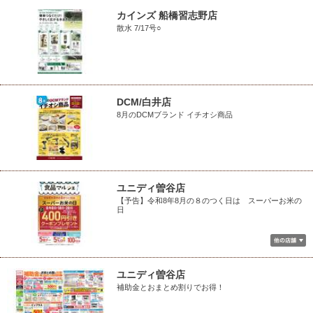
カインズ 船橋習志野店
散水 7/17号○
DCM/白井店
8月のDCMブランド イチオシ商品
ユニディ曽谷店
【予告】令和8年8月の８のつく日は スーパーお米の
日
ユニディ曽谷店
補助金とおまとめ割りでお得！