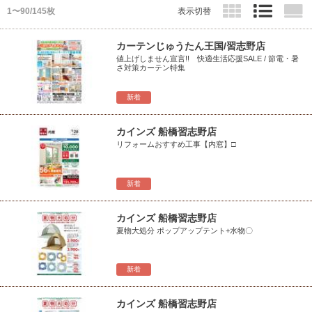
1〜90/145枚
表示切替
カーテンじゅうたん王国/習志野店
値上げしません宣言!! 快適生活応援SALE / 節電・暑
さ対策カーテン特集
新着
カインズ 船橋習志野店
リフォームおすすめ工事【内窓】□
新着
カインズ 船橋習志野店
夏物大処分 ポップアップテント+水物〇
新着
カインズ 船橋習志野店