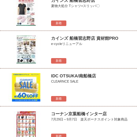
カインズ 船橋習志野店
夏物大処分 Tシャツ+スリッパ〇
新着
カインズ 船橋習志野店 資材館PRO
e-cycleリニューアル
新着
IDC OTSUKA/南船橋店
CLEARNCE SALE
新着
コーナン京葉船橋インター店
7月29日～9月7日 楽天ボーナスポイント対象商品
新着