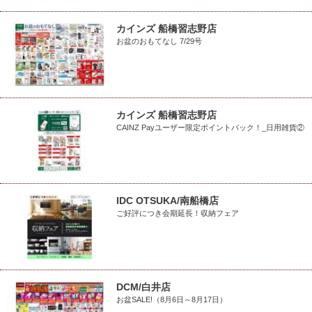
カインズ 船橋習志野店
お盆のおもてなし 7/29号
カインズ 船橋習志野店
CAINZ Payユーザー限定ポイントバック！_日用雑貨②
IDC OTSUKA/南船橋店
ご好評につき会期延長！収納フェア
DCM/白井店
お盆SALE!（8月6日～8月17日）