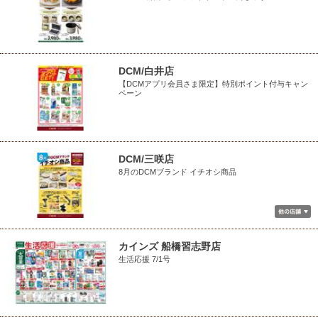
DCM/白井店
【DCMアプリ会員さま限定】特別ポイント付与キャン
ペーン
DCM/三咲店
8月のDCMブランド イチオシ商品
カインズ 船橋習志野店
生活応援 7/1号