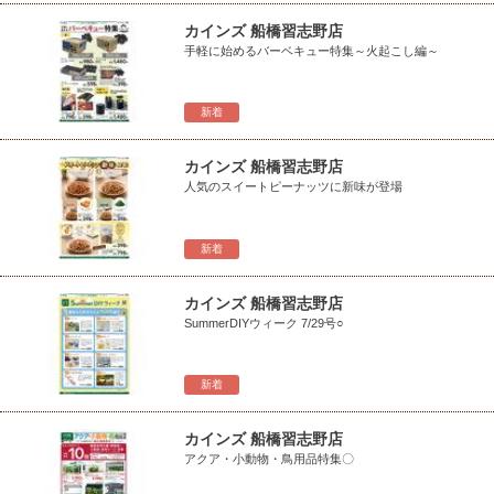
カインズ 船橋習志野店
手軽に始めるバーベキュー特集～火起こし編～
新着
カインズ 船橋習志野店
人気のスイートピーナッツに新味が登場
新着
カインズ 船橋習志野店
SummerDIYウィーク 7/29号○
新着
カインズ 船橋習志野店
アクア・小動物・鳥用品特集〇