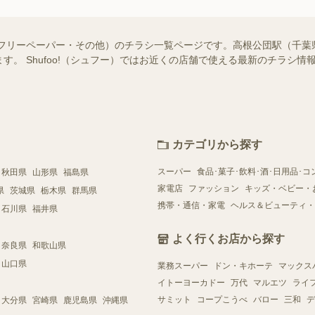
・フリーペーパー・その他）のチラシ一覧ページです。高根公団駅（千葉
す。 Shufoo!（シュフー）ではお近くの店舗で使える最新のチラシ
カテゴリから探す
スーパー
食品･菓子･飲料･酒･日用品･コ
秋田県
山形県
福島県
家電店
ファッション
キッズ・ベビー・
県
茨城県
栃木県
群馬県
携帯・通信・家電
ヘルス＆ビューティ・
石川県
福井県
よく行くお店から探す
奈良県
和歌山県
山口県
業務スーパー
ドン・キホーテ
マックス
イトーヨーカドー
万代
マルエツ
ライ
サミット
コープこうべ
バロー
三和
デ
大分県
宮崎県
鹿児島県
沖縄県