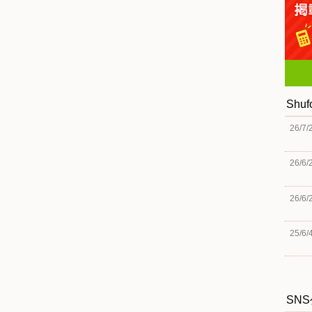
Shu
26/7/
26/6/
26/6/
25/6/
SN