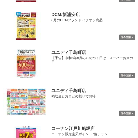
DCM/新浦安店
8月のDCMブランド イチオシ商品
ユニディ千鳥町店
【予告】令和8年8月の８のつく日は スーパーお米の
日
ユニディ千鳥町店
補助金とおまとめ割りでお得！
コーナン江戸川船堀店
コーナン限定楽天ポイント7倍チラシ