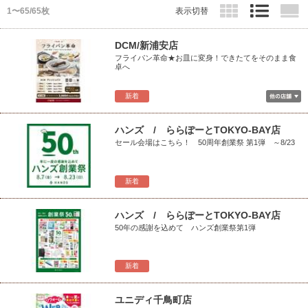
1〜65/65枚
表示切替
DCM/新浦安店
フライパン革命★お皿に変身！できたてをそのまま食
卓へ
新着
ハンズ / ららぽーとTOKYO-BAY店
セール会場はこちら！ 50周年創業祭 第1弾 ～8/23
新着
ハンズ / ららぽーとTOKYO-BAY店
50年の感謝を込めて ハンズ創業祭第1弾
新着
ユニディ千鳥町店