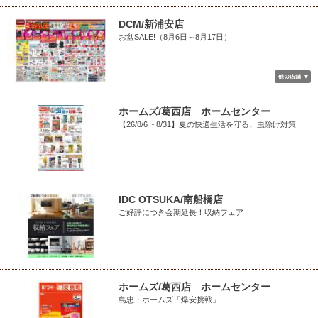
DCM/新浦安店
お盆SALE!（8月6日～8月17日）
ホームズ/葛西店 ホームセンター
【26/8/6 ~ 8/31】夏の快適生活を守る、虫除け対策
IDC OTSUKA/南船橋店
ご好評につき会期延長！収納フェア
ホームズ/葛西店 ホームセンター
島忠・ホームズ「爆安挑戦」