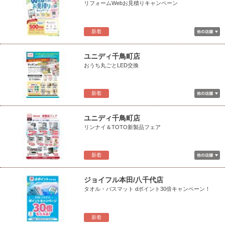
リフォームWebお見積りキャンペーン
新着
ユニディ千鳥町店
おうち丸ごとLED交換
新着
ユニディ千鳥町店
リンナイ＆TOTO新製品フェア
新着
ジョイフル本田/八千代店
タオル・バスマット dポイント30倍キャンペーン！
新着