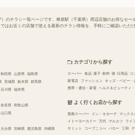
プ）のチラシ一覧ページです。椎柴駅（千葉県）周辺店舗のお得なセー
ュフー）ではお近くの店舗で使える最新のチラシ情報を、手軽にご確認いた
カテゴリから探す
スーパー
食品･菓子･飲料･酒･日用品･コ
秋田県
山形県
福島県
家電店
ファッション
キッズ・ベビー・
県
茨城県
栃木県
群馬県
携帯・通信・家電
ヘルス＆ビューティ・
石川県
福井県
よく行くお店から探す
奈良県
和歌山県
山口県
業務スーパー
ドン・キホーテ
マックス
イトーヨーカドー
万代
マルエツ
ライ
サミット
コープこうべ
バロー
三和
デ
大分県
宮崎県
鹿児島県
沖縄県