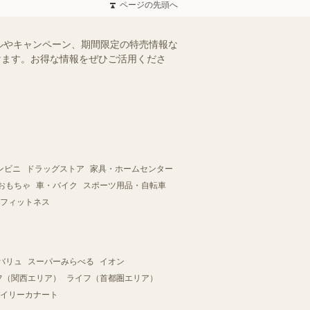
ページの先頭へ
ルやキャンペーン、期間限定の特売情報な
だけます。お得な情報をぜひご活用くださ
ンビニ
ドラッグストア
家具・ホームセンター
おもちゃ
車・バイク
スポーツ用品・自転車
フィットネス
バリュ
スーパーみらべる
イオン
フ（関西エリア）
ライフ（首都圏エリア）
イリーカナート