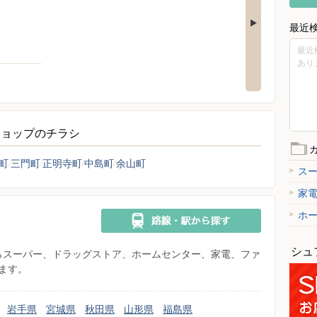
最近
最近
あり
ショップのチラシ
町
三門町
正明寺町
中島町
余山町
ス
家
ホ
シュ
県からスーパー、ドラッグストア、ホームセンター、家電、ファ
ます。
岩手県
宮城県
秋田県
山形県
福島県