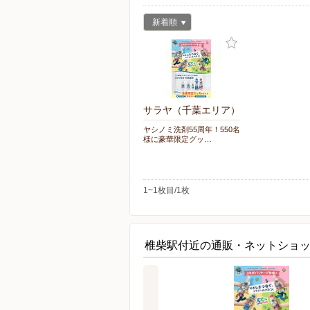
新着順
サラヤ（千葉エリア）
ヤシノミ洗剤55周年！550名
様に豪華限定グッ…
1~1枚目/1枚
椎柴駅付近の通販・ネットショ