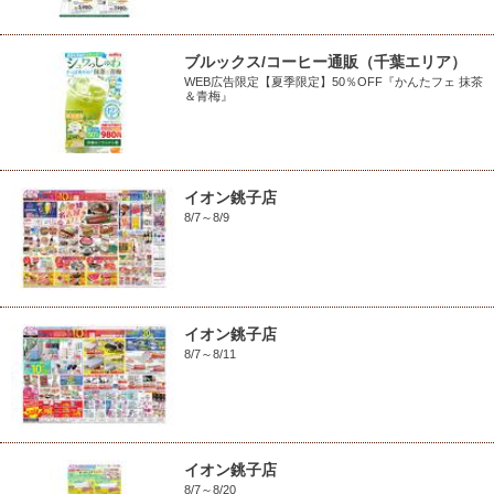
ブルックス/コーヒー通販（千葉エリア）
WEB広告限定【夏季限定】50％OFF『かんたフェ 抹茶
＆青梅』
イオン銚子店
8/7～8/9
イオン銚子店
8/7～8/11
イオン銚子店
8/7～8/20