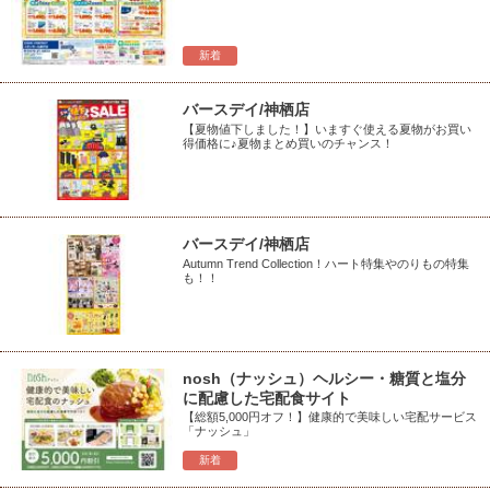
新着
バースデイ/神栖店
【夏物値下しました！】いますぐ使える夏物がお買い
得価格に♪夏物まとめ買いのチャンス！
バースデイ/神栖店
Autumn Trend Collection！ハート特集やのりもの特集
も！！
nosh（ナッシュ）ヘルシー・糖質と塩分
に配慮した宅配食サイト
【総額5,000円オフ！】健康的で美味しい宅配サービス
「ナッシュ」
新着