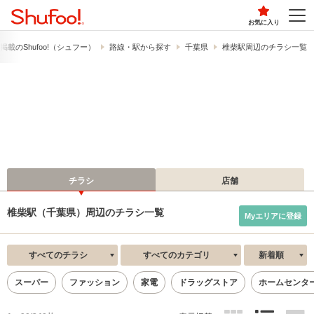
お気に入り
載の​Shufoo!​（シュフー）
路線・駅から探す
千葉県
椎柴駅周辺のチラシ一覧
チラシ
店舗
椎柴駅（千葉県）周辺のチラシ一覧
Myエリアに登録
すべてのチラシ
すべてのカテゴリ
新着順
スーパー
ファッション
家電
ドラッグストア
ホームセンタ