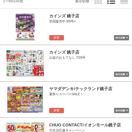
1〜90/240枚
表示切替
カインズ 銚子店
切花販売中 8/9号○
新着
カインズ 銚子店
お盆のおもてなし 7/29号
ヤマダデンキ/テックランド銚子店
夏祭りスーパーSALE！
新着
CHUO CONTACT/イオンモール銚子店
大生活応援キャンペーン