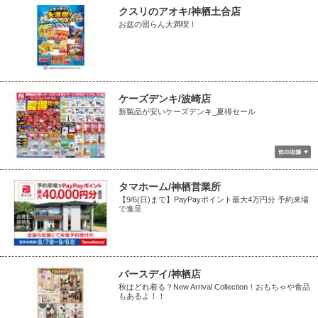
クスリのアオキ/神栖土合店
お盆の団らん大満喫！
ケーズデンキ/波崎店
新製品が安いケーズデンキ_夏得セール
タマホーム/神栖営業所
【9/6(日)まで】PayPayポイント最大4万円分 予約来場
で進呈
バースデイ/神栖店
秋はどれ着る？New Arrival Collection！おもちゃや食品
もあるよ！！