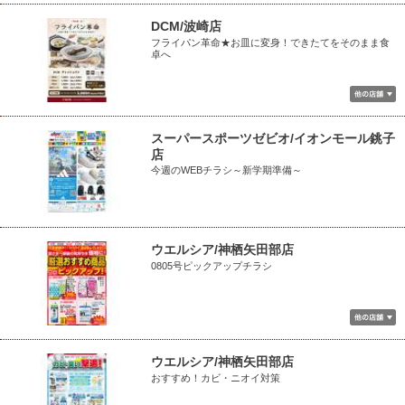
DCM/波崎店
フライパン革命★お皿に変身！できたてをそのまま食
卓へ
スーパースポーツゼビオ/イオンモール銚子
店
今週のWEBチラシ～新学期準備～
ウエルシア/神栖矢田部店
0805号ピックアップチラシ
ウエルシア/神栖矢田部店
おすすめ！カビ・ニオイ対策