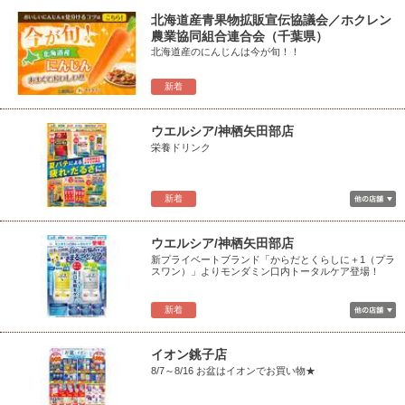
北海道産青果物拡販宣伝協議会／ホクレン
農業協同組合連合会（千葉県）
北海道産のにんじんは今が旬！！
新着
ウエルシア/神栖矢田部店
栄養ドリンク
新着
ウエルシア/神栖矢田部店
新プライベートブランド「からだとくらしに＋1（プラ
スワン）」よりモンダミン口内トータルケア登場！
新着
イオン銚子店
8/7～8/16 お盆はイオンでお買い物★