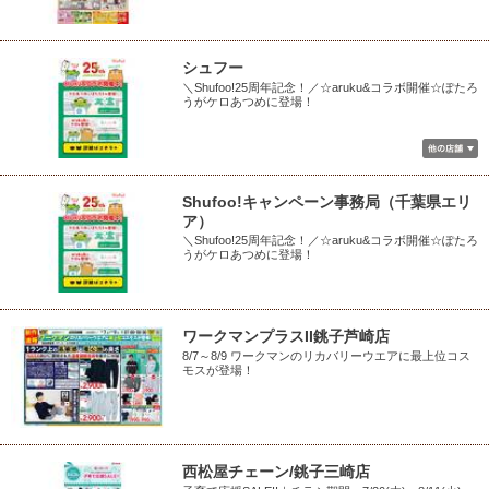
シュフー
＼Shufoo!25周年記念！／☆aruku&コラボ開催☆ぽたろ
うがケロあつめに登場！
Shufoo!キャンペーン事務局（千葉県エリ
ア）
＼Shufoo!25周年記念！／☆aruku&コラボ開催☆ぽたろ
うがケロあつめに登場！
ワークマンプラスII銚子芦崎店
8/7～8/9 ワークマンのリカバリーウエアに最上位コス
モスが登場！
西松屋チェーン/銚子三崎店