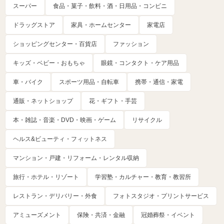
スーパー
食品・菓子・飲料・酒・日用品・コンビニ
ドラッグストア
家具・ホームセンター
家電店
ショッピングセンター・百貨店
ファッション
キッズ・ベビー・おもちゃ
眼鏡・コンタクト・ケア用品
車・バイク
スポーツ用品・自転車
携帯・通信・家電
通販・ネットショップ
花・ギフト・手芸
本・雑誌・音楽・DVD・映画・ゲーム
リサイクル
ヘルス&ビューティ・フィットネス
マンション・戸建・リフォーム・レンタル収納
旅行・ホテル・リゾート
学習塾・カルチャー・教育・教習所
レストラン・デリバリー・外食
フォトスタジオ・プリントサービス
アミューズメント
保険・共済・金融
冠婚葬祭・イベント