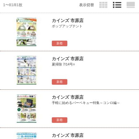
1〜81/81枚
表示切替
カインズ 市原店
ポップアップテント
新着
カインズ 市原店
夏掃除 7/14号○
新着
カインズ 市原店
手軽に始めるバーベキュー特集～コンロ編～
新着
カインズ 市原店