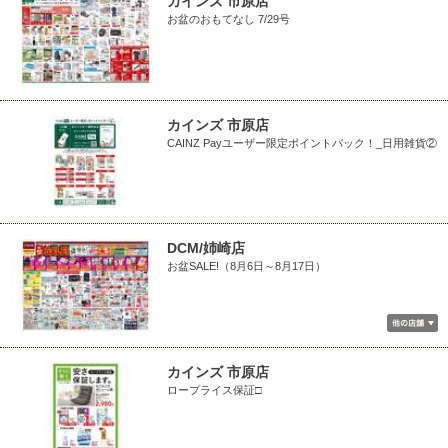
カインズ 市原店
お盆のおもてなし 7/29号
カインズ 市原店
CAINZ Payユーザー限定ポイントバック！_日用雑貨②
DCM/姉崎店
お盆SALE!（8月6日～8月17日）
カインズ 市原店
ロープライス保証□