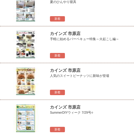
夏のひんやり寝具
新着
カインズ 市原店
手軽に始めるバーベキュー特集～火起こし編～
新着
カインズ 市原店
人気のスイートピーナッツに新味が登場
新着
カインズ 市原店
SummerDIYウィーク 7/29号○
新着