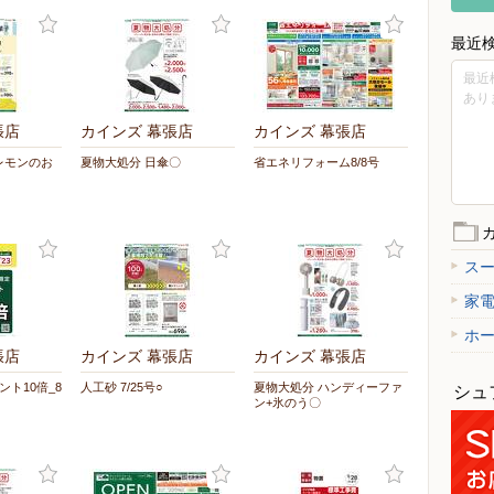
最近
最近
あり
張店
カインズ 幕張店
カインズ 幕張店
レモンのお
夏物大処分 日傘〇
省エネリフォーム8/8号
ス
家
ホ
張店
カインズ 幕張店
カインズ 幕張店
イント10倍_8
人工砂 7/25号○
夏物大処分 ハンディーファ
シュ
ン+氷のう〇