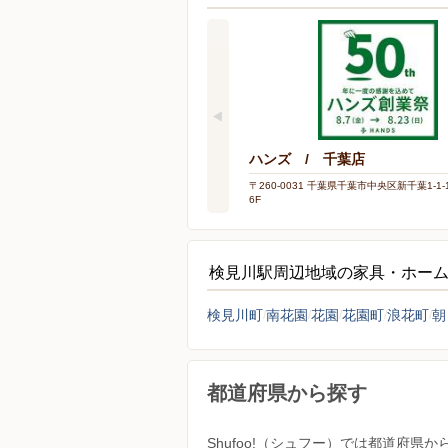
ハンズ / 千葉店
〒260-0031 千葉県千葉市中央区新千葉1-1
6F
検見川駅周辺地域の家具・ホー
検見川町
南花園
花園
花園町
浪花町
朝
都道府県から探す
Shufoo!（シュフー）では都道府