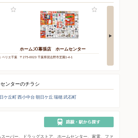
ホームズ/幕張店 ホームセンター
コーナンイオン海
-1 ペリエ千葉
〒275-0023 千葉県習志野市芝園1-4-1
〒261-0021 千葉県千葉
張店1F
ムセンターのチラシ
日ケ丘町
西小中台
朝日ケ丘
瑞穂
武石町
県からスーパー、ドラッグストア、ホームセンター、家電、ファ