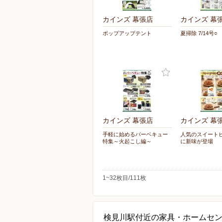
カインズ 幕張店
カインズ 幕
ポップアップテント
夏掃除 7/14号○
カインズ 幕張店
カインズ 幕
手軽に始めるバーベキュー
人気のスイート
特集～火起こし編～
に新味が登場
1~32枚目/111枚
検見川駅付近の家具・ホームセ