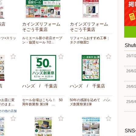
張店
カインズリフォーム
カインズリフォーム
そごう千葉店
そごう千葉店
ャツ+スリッ
ルミエール新小岩店オープ
リフォームおすすめ工事：
ン・協賛セール 7/2…
タクボ物置□
Shu
26/7/
26/6/
店
ハンズ / 千葉店
ハンズ / 千葉店
26/6/
★お皿に変
セール会場はこちら！ 50
50年の感謝を込めて ハン
25/6/
そのまま…
周年創業祭 第1弾 …
ズ創業祭第1弾
]その他の店舗
SN