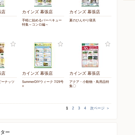
張店
カインズ 幕張店
カインズ 幕張店
手軽に始めるバーベキュー
夏のひんやり寝具
特集～コンロ編～
張店
カインズ 幕張店
カインズ 幕張店
ピーナッツ
SummerDIYウィーク 7/29号
アクア・小動物・鳥用品特
○
集〇
1
2
3
4
次ページ
＞
ンター