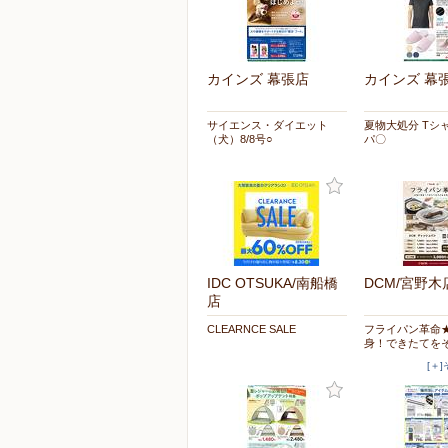
カインズ 幕張店
カインズ 幕
サイエンス・ダイエット
夏物大処分 Tシ
（犬）8/8号○
パ〇
IDC OTSUKA/南船橋
DCM/宮野木
店
CLEARNCE SALE
フライパン革命
身！できたてを
[＋