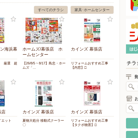
すべてのチラシ
家具･ホームセンター
ン海浜幕
ホームズ/幕張店 ホ
カインズ 幕張店
ームセンター
チラ
日 厳選 超
【26/8/5 ~ 8/17】島忠・ホー
リフォームおすすめ工事
ムズ「…
【内窓】□
張店
カインズ 幕張店
カインズ 幕張店
イエット
夏物大処分 移動式クーラー
リフォームおすすめ工事
〇
【タクボ物置】□