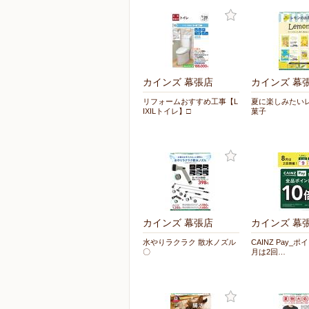
カインズ 幕張店
カインズ 幕
リフォームおすすめ工事【L
夏に楽しみたい
IXILトイレ】□
菓子
カインズ 幕張店
カインズ 幕
水やりラクラク 散水ノズル
CAINZ Pay_ポ
〇
月は2回…