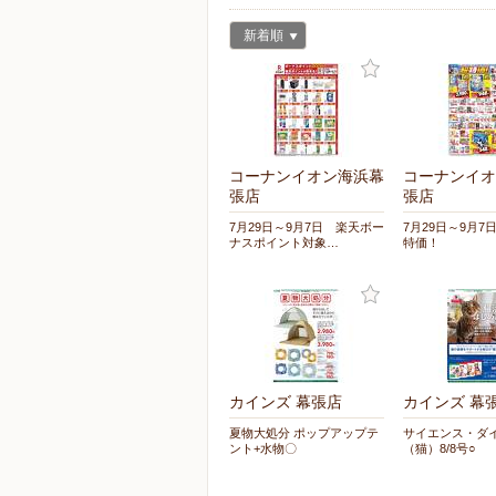
新着順
コーナンイオン海浜幕
コーナンイオ
張店
張店
7月29日～9月7日 楽天ボー
7月29日～9月7
ナスポイント対象…
特価！
カインズ 幕張店
カインズ 幕
夏物大処分 ポップアップテ
サイエンス・ダ
ント+水物〇
（猫）8/8号○