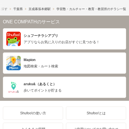
ら探す
千葉県
京成幕張本郷駅
学習塾・カルチャー・教育・教習所のチラシ一覧
ONE COMPATHのサービス
シュフーチラシアプリ
アプリならお気に入りのお店がすぐに見つかる！
Mapion
地図検索・ルート検索
aruku&（あるくと）
歩いてポイントが貯まる
Shufoo!の使い方
Shufoo!とは