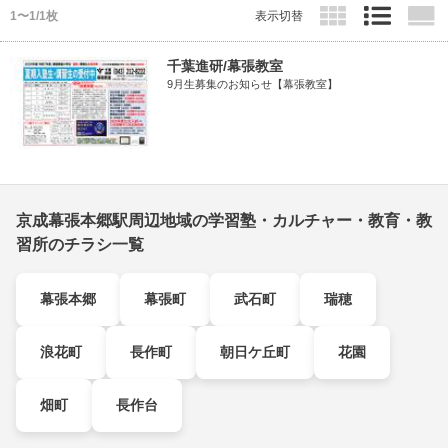
1〜1/1枚
表示切替
千葉進研/幕張教室
9月生募集のお知らせ【幕張教室】
京成幕張本郷駅周辺地域の学習塾・カルチャー・教育・教
習所のチラシ一覧
幕張本郷
幕張町
武石町
瑞穂
浪花町
長作町
朝日ケ丘町
花園
畑町
長作台