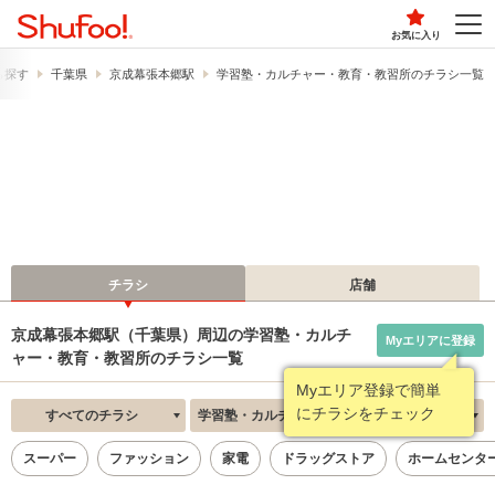
お気に入り
ら探す
千葉県
京成幕張本郷駅
学習塾・カルチャー・教育・教習所のチラシ一覧
チラシ
店舗
京成幕張本郷駅（千葉県）周辺の学習塾・カルチ
Myエリアに登録
ャー・教育・教習所のチラシ一覧
Myエリア登録で簡単
にチラシをチェック
すべてのチラシ
学習塾・カルチャー・教育・教習所
新着順
スーパー
ファッション
家電
ドラッグストア
ホームセンタ