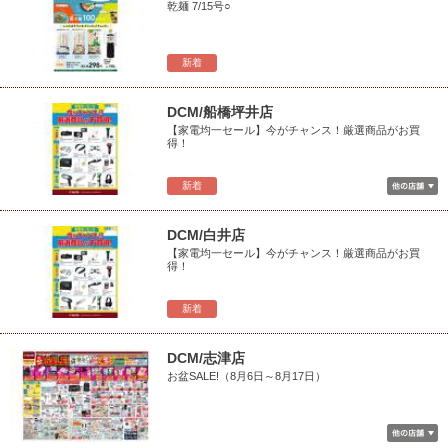
乾麺 7/15号○
新着
DCM/船橋坪井店
【家電均一セール】今がチャンス！厳選商品がお買
得！
新着
DCM/白井店
【家電均一セール】今がチャンス！厳選商品がお買
得！
新着
DCM/志津店
お盆SALE!（8月6日～8月17日）