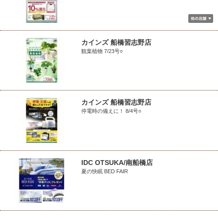
カインズ 船橋習志野店
観葉植物 7/23号○
カインズ 船橋習志野店
停電時の備えに！ 8/4号○
IDC OTSUKA/南船橋店
夏の快眠 BED FAIR