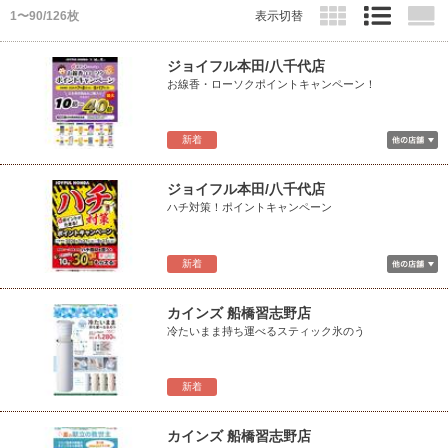
1〜90/126枚
表示切替
ジョイフル本田/八千代店
お線香・ローソクポイントキャンペーン！
新着
ジョイフル本田/八千代店
ハチ対策！ポイントキャンペーン
新着
カインズ 船橋習志野店
冷たいまま持ち運べるスティック氷のう
新着
カインズ 船橋習志野店