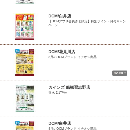
DCM/白井店
【DCMアプリ会員さま限定】特別ポイント付与キャン
ペーン
DCM/花見川店
8月のDCMブランド イチオシ商品
カインズ 船橋習志野店
散水 7/17号○
DCM/白井店
8月のDCMブランド イチオシ商品