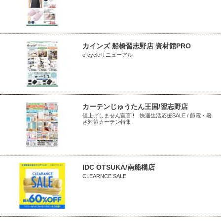
カインズ 船橋習志野店 資材館PRO
e-cycleリニューアル
カーテンじゅうたん王国/習志野店
値上げしません宣言!! 快適生活応援SALE / 節電・暑
さ対策カーテン特集
IDC OTSUKA/南船橋店
CLEARNCE SALE