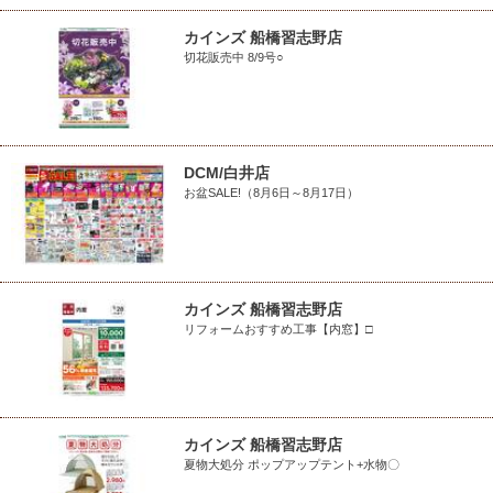
カインズ 船橋習志野店
切花販売中 8/9号○
DCM/白井店
お盆SALE!（8月6日～8月17日）
カインズ 船橋習志野店
リフォームおすすめ工事【内窓】□
カインズ 船橋習志野店
夏物大処分 ポップアップテント+水物〇