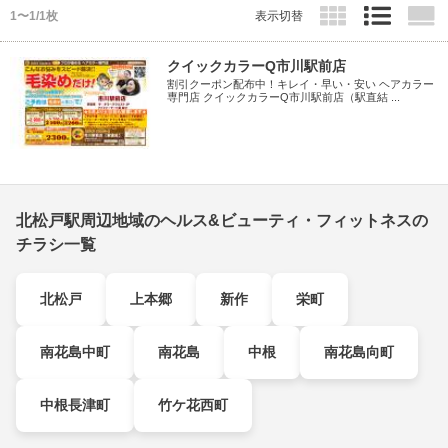
1〜1/1枚
表示切替
クイックカラーQ市川駅前店
割引クーポン配布中！キレイ・早い・安い ヘアカラー
専門店 クイックカラーQ市川駅前店（駅直結 ...
北松戸駅周辺地域のヘルス&ビューティ・フィットネスの
チラシ一覧
北松戸
上本郷
新作
栄町
南花島中町
南花島
中根
南花島向町
中根長津町
竹ケ花西町