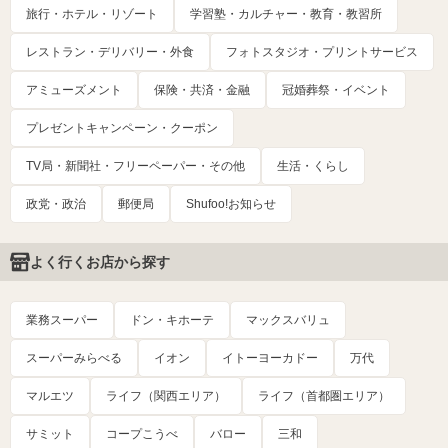
旅行・ホテル・リゾート
学習塾・カルチャー・教育・教習所
レストラン・デリバリー・外食
フォトスタジオ・プリントサービス
アミューズメント
保険・共済・金融
冠婚葬祭・イベント
プレゼントキャンペーン・クーポン
TV局・新聞社・フリーペーパー・その他
生活・くらし
政党・政治
郵便局
Shufoo!お知らせ
よく行くお店から探す
業務スーパー
ドン・キホーテ
マックスバリュ
スーパーみらべる
イオン
イトーヨーカドー
万代
マルエツ
ライフ（関西エリア）
ライフ（首都圏エリア）
サミット
コープこうべ
バロー
三和