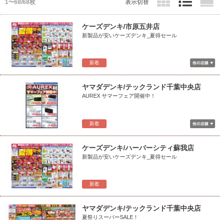
1〜68/68枚
表示切替
ケーズデンキ/市原五井店
新製品が安いケーズデンキ_夏得セール
新着
ヤマダデンキ/テックランド千葉中央店
AUREX サマーフェア開催中！
新着
ケーズデンキ/ハーバーシティ蘇我店
新製品が安いケーズデンキ_夏得セール
新着
ヤマダデンキ/テックランド千葉中央店
夏祭りスーパーSALE！