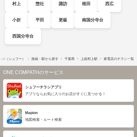
村上
惣社
諏訪
根田
西広
小折
平田
更級
南国分寺台
西国分寺台
foo!​（シュフー）
路線・駅から探す
千葉県
上総村上駅
家電店のチラシ一覧
ONE COMPATHのサービス
シュフーチラシアプリ
アプリならお気に入りのお店がすぐに見つかる！
Mapion
地図検索・ルート検索