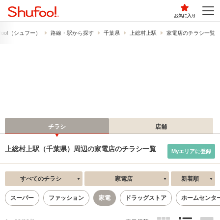
お気に入り
foo!​（シュフー）
路線・駅から探す
千葉県
上総村上駅
家電店のチラシ一覧
チラシ
店舗
上総村上駅（千葉県）周辺の家電店のチラシ一覧
Myエリアに登録
すべてのチラシ
家電店
新着順
スーパー
ファッション
家電
ドラッグストア
ホームセンタ