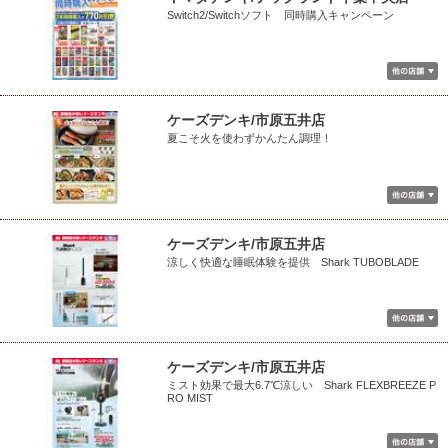
Switch2/Switchソフト 同時購入キャンペーン
ケーズデンキ/市原五井店
夏こそ火を使わずかんたん調理！
ケーズデンキ/市原五井店
涼しく快適な睡眠体験を提供 Shark TUBOBLADE
ケーズデンキ/市原五井店
ミスト効果で最大6.7℃涼しい Shark FLEXBREEZE P
RO MIST