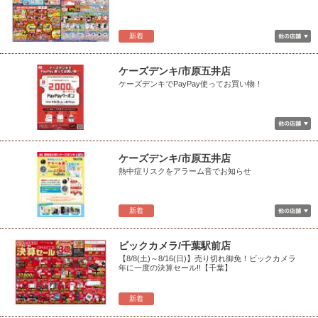
新着
ケーズデンキ/市原五井店
ケーズデンキでPayPay使ってお買い物！
ケーズデンキ/市原五井店
熱中症リスクをアラーム音でお知らせ
新着
ビックカメラ/千葉駅前店
【8/8(土)～8/16(日)】売り切れ御免！ビックカメラ
年に一度の決算セール!!【千葉】
新着