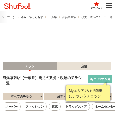
お気に入り
!​（シュフー）
路線・駅から探す
千葉県
海浜幕張駅
政党・政治のチラシ一覧
チラシ
店舗
海浜幕張駅（千葉県）周辺の政党・政治のチラシ
Myエリアに登録
一覧
Myエリア登録で簡単
にチラシをチェック
すべてのチラシ
政党・政治
新着順
スーパー
ファッション
家電
ドラッグストア
ホームセンタ