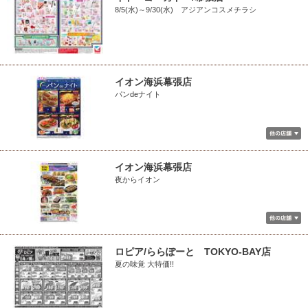
8/5(水)～9/30(水) アジアンコスメチラシ
イオン海浜幕張店
パンdeナイト
イオン海浜幕張店
夜からイオン
ロピア/ららぽーと TOKYO-BAY店
夏の味覚 大特価!!