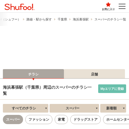
お気に入り
o!​（シュフー）
路線・駅から探す
千葉県
海浜幕張駅
スーパーのチラシ一覧
チラシ
店舗
海浜幕張駅（千葉県）周辺のスーパーのチラシ一
Myエリアに登録
覧
すべてのチラシ
スーパー
新着順
スーパー
ファッション
家電
ドラッグストア
ホームセンタ