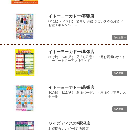
イトーヨーカドー/幕張店
8/1(土)～8/16(日) 酒祭り お盆 つどいを彩るお酒 ／
お盆玉キャンペーン
イトーヨーカドー/幕張店
8/1(土)～8/31(月) 見逃し注意！！8月お買得Day / イ
トーヨーカドーアプリ使って...
イトーヨーカドー/幕張店
8/1(土)～8/11(火) 夏物バーゲン ／ 夏物クリアランス
セール
ワイズディスカ/香澄店
お買得カレンダー8月香澄店