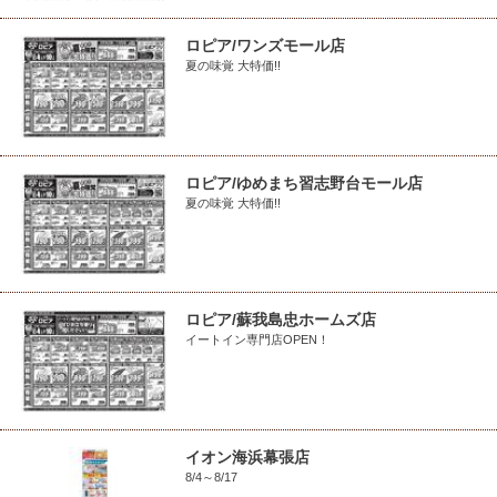
ロピア/ワンズモール店
夏の味覚 大特価!!
ロピア/ゆめまち習志野台モール店
夏の味覚 大特価!!
ロピア/蘇我島忠ホームズ店
イートイン専門店OPEN！
イオン海浜幕張店
8/4～8/17