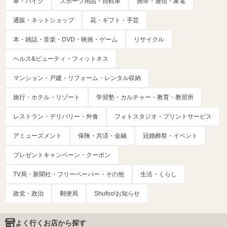
車・バイク
スポーツ用品・自転車
携帯・通信・家電
通販・ネットショップ
花・ギフト・手芸
本・雑誌・音楽・DVD・映画・ゲーム
リサイクル
ヘルス&ビューティ・フィットネス
マンション・戸建・リフォーム・レンタル収納
旅行・ホテル・リゾート
学習塾・カルチャー・教育・教習所
レストラン・デリバリー・外食
フォトスタジオ・プリントサービス
アミューズメント
保険・共済・金融
冠婚葬祭・イベント
プレゼントキャンペーン・クーポン
TV局・新聞社・フリーペーパー・その他
生活・くらし
政党・政治
郵便局
Shufoo!お知らせ
よく行くお店から探す