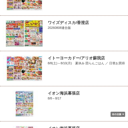
ワイズディスカ/香澄店
20260808連合版
イトーヨーカドー/アリオ蘇我店
8/8(土)～8/10(月) 夏休み 団らんごはん ／ 日替お買得
イオン海浜幕張店
8/8～8/17