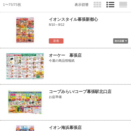
1〜75/75枚
表示切替
イオンスタイル幕張新都心
8/10～8/12
新着
オーケー 幕張店
今週の商品情報紙
コープみらい/コープ幕張駅北口店
お盆準備
イオン海浜幕張店