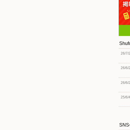
Shu
26/7/
26/6/
26/6/
25/6/
SN