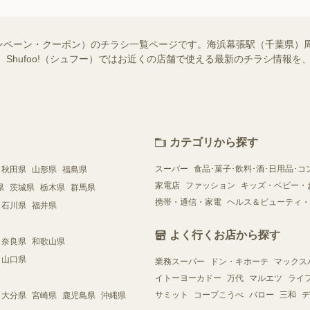
ンペーン・クーポン）のチラシ一覧ページです。海浜幕張駅（千葉県）
 Shufoo!（シュフー）ではお近くの店舗で使える最新のチラシ情報
カテゴリから探す
スーパー
食品･菓子･飲料･酒･日用品･コ
秋田県
山形県
福島県
家電店
ファッション
キッズ・ベビー・
県
茨城県
栃木県
群馬県
携帯・通信・家電
ヘルス＆ビューティ・
石川県
福井県
よく行くお店から探す
奈良県
和歌山県
山口県
業務スーパー
ドン・キホーテ
マックス
イトーヨーカドー
万代
マルエツ
ライ
サミット
コープこうべ
バロー
三和
デ
大分県
宮崎県
鹿児島県
沖縄県