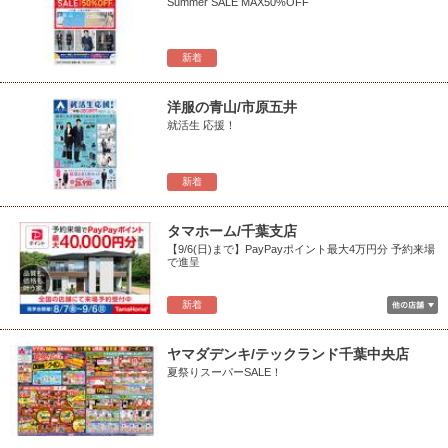
Summer SALE MAX50%OFF
新着
洋服の青山/市原五井
就活生 応援！
新着
タマホーム/千葉支店
【9/6(日)まで】PayPayポイント最大4万円分 予約来場
で進呈
新着
ヤマダデンキ/テックランド千葉中央店
夏祭りスーパーSALE！