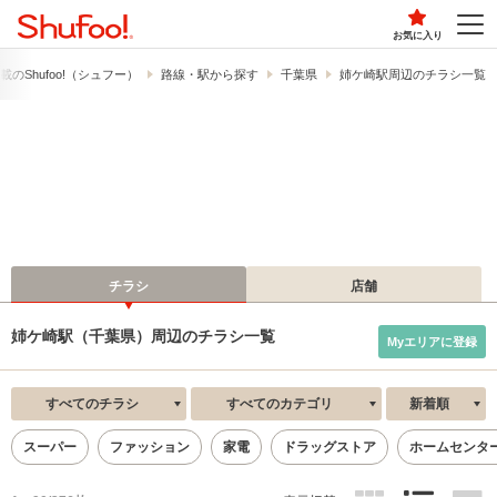
お気に入り
の​Shufoo!​（シュフー）
路線・駅から探す
千葉県
姉ケ崎駅周辺のチラシ一覧
チラシ
店舗
姉ケ崎駅（千葉県）周辺のチラシ一覧
Myエリアに登録
すべてのチラシ
すべてのカテゴリ
新着順
スーパー
ファッション
家電
ドラッグストア
ホームセンタ