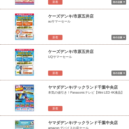
新着
ケーズデンキ/市原五井店
auサマーセール
新着
ケーズデンキ/市原五井店
UQサマーセール
新着
ヤマダデンキ/テックランド千葉中央店
本気の値引き！Panasonicテレビ【Mini LED 4K液晶】
新着
ヤマダデンキ/テックランド千葉中央店
amazon デバイスお盆セール