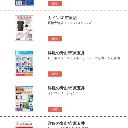
新着
カインズ 市原店
夏物大処分 Tシャツ+スリッパ〇
新着
洋服の青山/市原五井
ビジネスシーンにふさわしいシャツを選ぶなら青山
新着
洋服の青山/市原五井
インフォメーション
新着
洋服の青山/市原五井