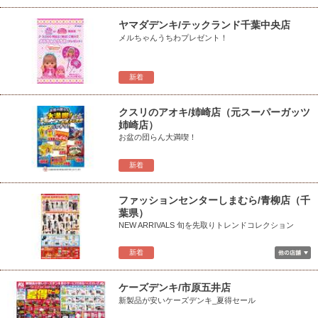
ヤマダデンキ/テックランド千葉中央店
メルちゃんうちわプレゼント！
新着
クスリのアオキ/姉崎店（元スーパーガッツ
姉崎店）
お盆の団らん大満喫！
新着
ファッションセンターしまむら/青柳店（千
葉県）
NEW ARRIVALS 旬を先取りトレンドコレクション
新着
ケーズデンキ/市原五井店
新製品が安いケーズデンキ_夏得セール