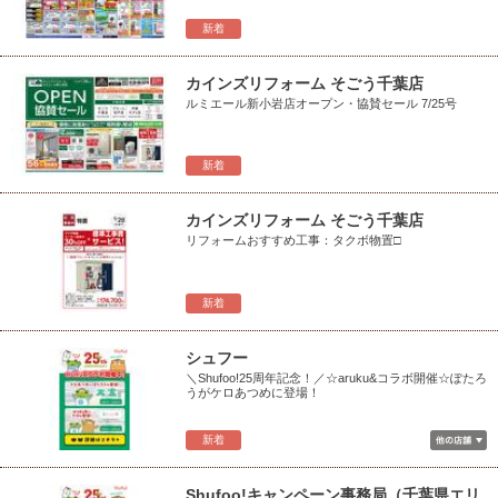
新着
カインズリフォーム そごう千葉店
ルミエール新小岩店オープン・協賛セール 7/25号
新着
カインズリフォーム そごう千葉店
リフォームおすすめ工事：タクボ物置□
新着
シュフー
＼Shufoo!25周年記念！／☆aruku&コラボ開催☆ぽたろ
うがケロあつめに登場！
新着
Shufoo!キャンペーン事務局（千葉県エリ