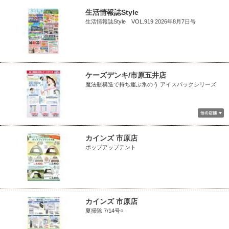
生活情報誌Style
生活情報誌Style VOL.919 2026年8月7日号
ケーズデンキ/市原五井店
魔法瓶構造で持ち運ぶ氷のう アイスパックシリーズ
カインズ 市原店
ポップアップテント
カインズ 市原店
夏掃除 7/14号○