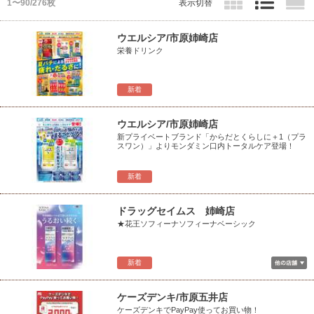
1〜90/276枚
表示切替
ウエルシア/市原姉崎店
栄養ドリンク
新着
ウエルシア/市原姉崎店
新プライベートブランド「からだとくらしに＋1（プラ
スワン）」よりモンダミン口内トータルケア登場！
新着
ドラッグセイムス 姉崎店
★花王ソフィーナソフィーナベーシック
新着
ケーズデンキ/市原五井店
ケーズデンキでPayPay使ってお買い物！