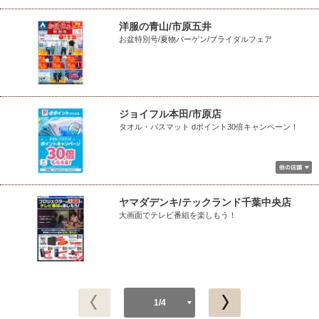
洋服の青山/市原五井
お盆特別号/夏物バーゲン/ブライダルフェア
ジョイフル本田/市原店
タオル・バスマット dポイント30倍キャンペーン！
ヤマダデンキ/テックランド千葉中央店
大画面でテレビ番組を楽しもう！
1/4