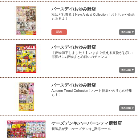
バースデイ/おゆみ野店
秋はどれ着る？New Arrival Collection！おもちゃや食品
もあるよ！！
新着
バースデイ/おゆみ野店
【夏物値下しました！】いますぐ使える夏物がお買い
得価格に♪夏物まとめ買いのチャンス！
バースデイ/おゆみ野店
Autumn Trend Collection！ハート特集やのりもの特集
も！！
ケーズデンキ/ハーバーシティ蘇我店
新製品が安いケーズデンキ_夏得セール