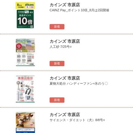
カインズ 市原店
CAINZ Pay_ポイント10倍_8月は2回開催
新着
カインズ 市原店
人工砂 7/25号○
新着
カインズ 市原店
夏物大処分 ハンディーファン+氷のう〇
新着
カインズ 市原店
サイエンス・ダイエット（犬）8/8号○