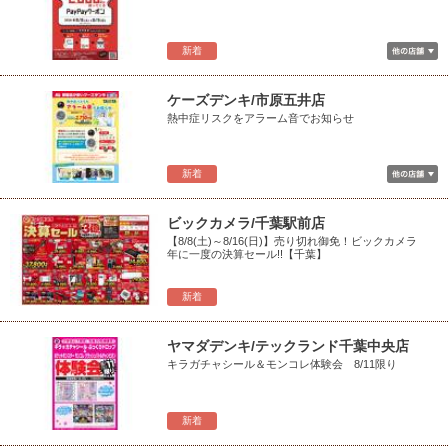
新着
ケーズデンキ/市原五井店
熱中症リスクをアラーム音でお知らせ
新着
ビックカメラ/千葉駅前店
【8/8(土)～8/16(日)】売り切れ御免！ビックカメラ
年に一度の決算セール!!【千葉】
新着
ヤマダデンキ/テックランド千葉中央店
キラガチャシール＆モンコレ体験会 8/11限り
新着