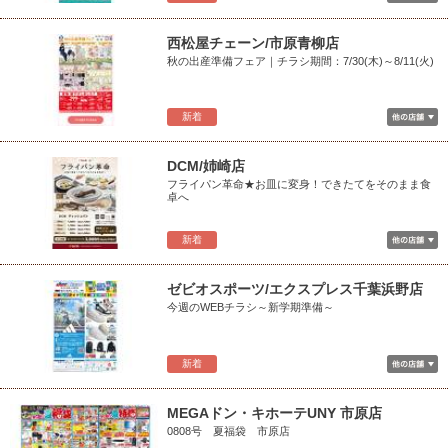
西松屋チェーン/市原青柳店
秋の出産準備フェア｜チラシ期間：7/30(木)～8/11(火)
新着
DCM/姉崎店
フライパン革命★お皿に変身！できたてをそのまま食
卓へ
新着
ゼビオスポーツ/エクスプレス千葉浜野店
今週のWEBチラシ～新学期準備～
新着
MEGAドン・キホーテUNY 市原店
0808号 夏福袋 市原店