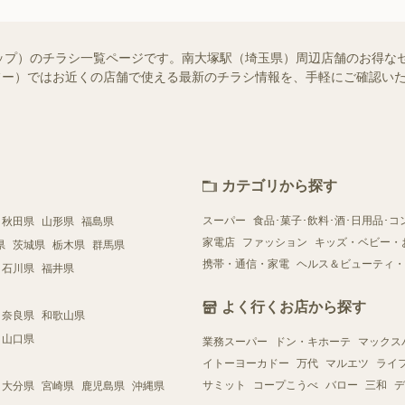
ップ）のチラシ一覧ページです。南大塚駅（埼玉県）周辺店舗のお得な
（シュフー）ではお近くの店舗で使える最新のチラシ情報を、手軽にご確認
カテゴリから探す
スーパー
食品･菓子･飲料･酒･日用品･コ
秋田県
山形県
福島県
家電店
ファッション
キッズ・ベビー・
県
茨城県
栃木県
群馬県
携帯・通信・家電
ヘルス＆ビューティ・
石川県
福井県
よく行くお店から探す
奈良県
和歌山県
山口県
業務スーパー
ドン・キホーテ
マックス
イトーヨーカドー
万代
マルエツ
ライ
サミット
コープこうべ
バロー
三和
デ
大分県
宮崎県
鹿児島県
沖縄県