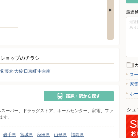
最近
最近
あり
トショップのチラシ
塚
藤倉
大袋
日東町
中台南
ス
家
ホ
シュ
県からスーパー、ドラッグストア、ホームセンター、家電、ファ
ます。
岩手県
宮城県
秋田県
山形県
福島県