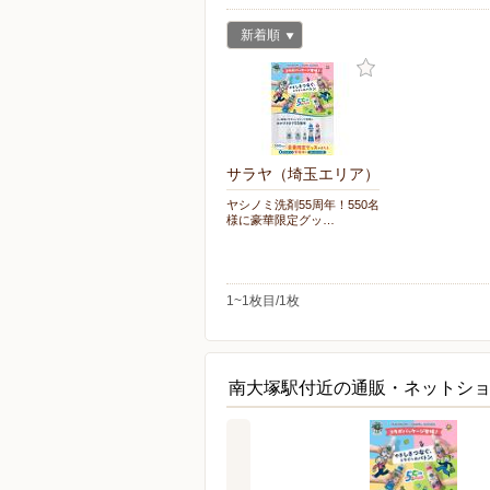
新着順
サラヤ（埼玉エリア）
ヤシノミ洗剤55周年！550名
様に豪華限定グッ…
1~1枚目/1枚
南大塚駅付近の通販・ネットシ