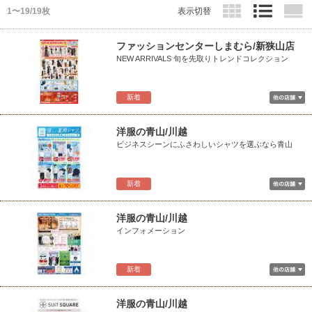
1〜19/19枚
表示切替
ファッションセンターしまむら/新狭山店
NEW ARRIVALS 旬を先取りトレンドコレクション
新着
洋服の青山/川越
ビジネスシーンにふさわしいシャツを選ぶなら青山
新着
洋服の青山/川越
インフォメーション
新着
洋服の青山/川越