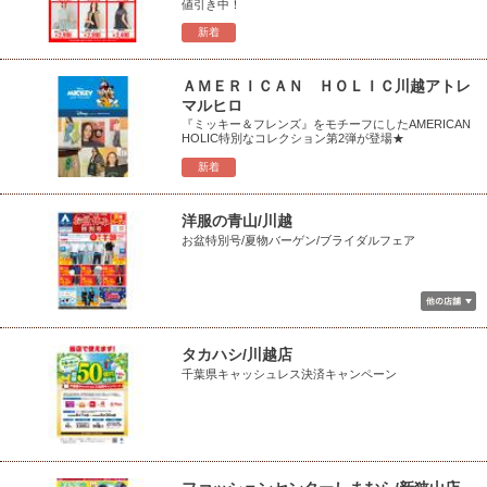
値引き中！
新着
ＡＭＥＲＩＣＡＮ ＨＯＬＩＣ川越アトレ
マルヒロ
『ミッキー＆フレンズ』をモチーフにしたAMERICAN
HOLIC特別なコレクション第2弾が登場★
新着
洋服の青山/川越
お盆特別号/夏物バーゲン/ブライダルフェア
タカハシ/川越店
千葉県キャッシュレス決済キャンペーン