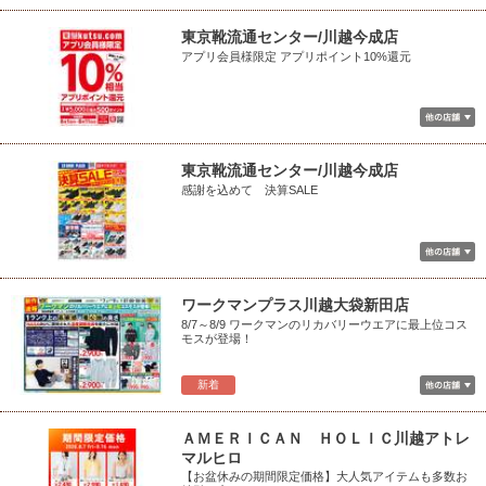
東京靴流通センター/川越今成店
アプリ会員様限定 アプリポイント10%還元
東京靴流通センター/川越今成店
感謝を込めて 決算SALE
ワークマンプラス川越大袋新田店
8/7～8/9 ワークマンのリカバリーウエアに最上位コス
モスが登場！
新着
ＡＭＥＲＩＣＡＮ ＨＯＬＩＣ川越アトレ
マルヒロ
【お盆休みの期間限定価格】大人気アイテムも多数お