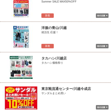
Summer SALE MAX50%OFF
新着
洋服の青山/川越
就活生 応援！
新着
タカハシ/川越店
タカハシ価格祭り
東京靴流通センター/川越今成店
サンダルまとめ買い