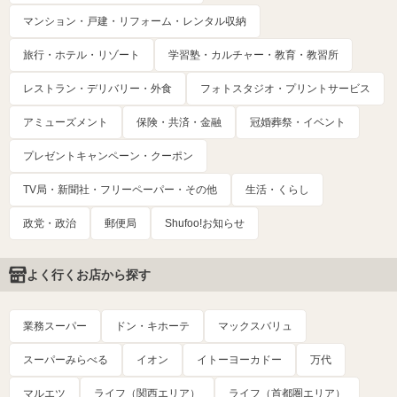
マンション・戸建・リフォーム・レンタル収納
旅行・ホテル・リゾート
学習塾・カルチャー・教育・教習所
レストラン・デリバリー・外食
フォトスタジオ・プリントサービス
アミューズメント
保険・共済・金融
冠婚葬祭・イベント
プレゼントキャンペーン・クーポン
TV局・新聞社・フリーペーパー・その他
生活・くらし
政党・政治
郵便局
Shufoo!お知らせ
よく行くお店から探す
業務スーパー
ドン・キホーテ
マックスバリュ
スーパーみらべる
イオン
イトーヨーカドー
万代
マルエツ
ライフ（関西エリア）
ライフ（首都圏エリア）