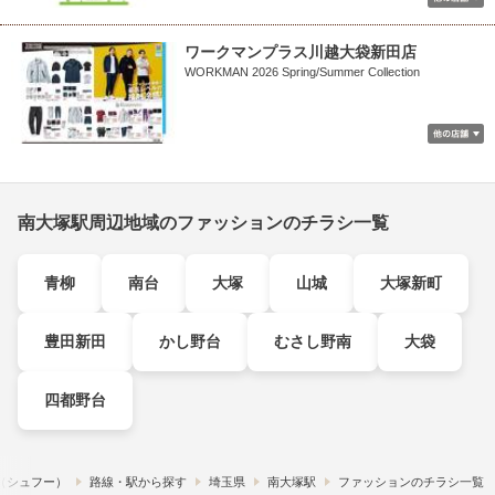
ワークマンプラス川越大袋新田店
WORKMAN 2026 Spring/Summer Collection
南大塚駅周辺地域のファッションのチラシ一覧
青柳
南台
大塚
山城
大塚新町
豊田新田
かし野台
むさし野南
大袋
四都野台
!​（シュフー）
路線・駅から探す
埼玉県
南大塚駅
ファッションのチラシ一覧