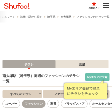
お気に入り
!​（シュフー）
路線・駅から探す
埼玉県
南大塚駅
ファッションのチラシ一覧
チラシ
店舗
南大塚駅（埼玉県）周辺のファッションのチラシ
Myエリアに登録
一覧
Myエリア登録で簡単
にチラシをチェック
すべてのチラシ
ファッション
新着順
スーパー
ファッション
家電
ドラッグストア
ホームセンタ