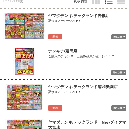
1〜90/131枚
表示切替
ヤマダデンキ/テックランド岩槻店
夏祭りスーパーSALE！
新着
デンキチ/蓮田店
ご購入のチャンス！三菱冷蔵庫が値下げ！！２
ヤマダデンキ/テックランド浦和美園店
夏祭りスーパーSALE！
新着
ヤマダデンキ/テックランド・Newダイクマ
大宮店