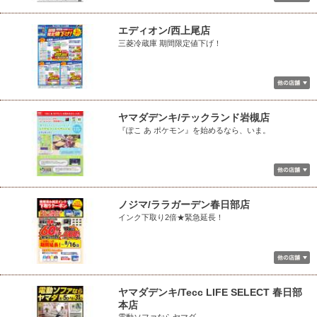
エディオン/西上尾店
三菱冷蔵庫 期間限定値下げ！
ヤマダデンキ/テックランド岩槻店
『ぽこ あ ポケモン』を始めるなら、いま。
ノジマ/ララガーデン春日部店
インク下取り2倍★緊急延長！
ヤマダデンキ/Tecc LIFE SELECT 春日部
本店
電動ソファならヤマダ