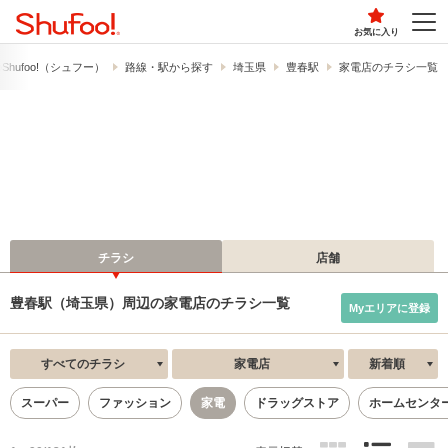
お気に入り
hufoo!​（シュフー）
路線・駅から探す
埼玉県
豊春駅
家電店のチラシ一覧
チラシ
店舗
豊春駅（埼玉県）周辺の家電店のチラシ一覧
Myエリアに登録
すべてのチラシ
家電店
新着順
スーパー
ファッション
家電
ドラッグストア
ホームセンタ