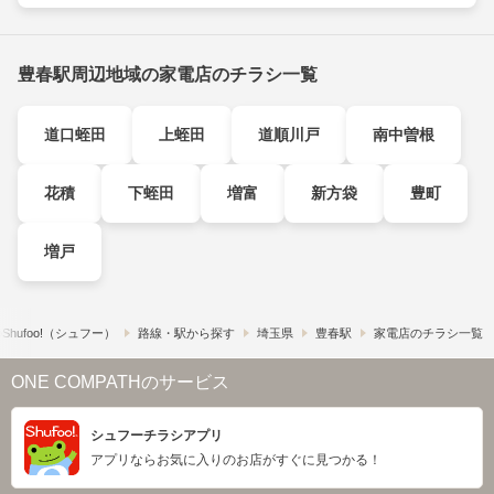
豊春駅周辺地域の家電店のチラシ一覧
道口蛭田
上蛭田
道順川戸
南中曽根
花積
下蛭田
増富
新方袋
豊町
増戸
hufoo!​（シュフー）
路線・駅から探す
埼玉県
豊春駅
家電店のチラシ一覧
ONE COMPATHのサービス
シュフーチラシアプリ
アプリならお気に入りのお店がすぐに見つかる！