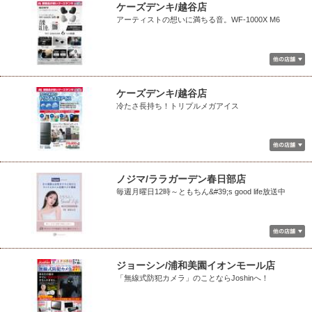
ケーズデンキ/越谷店
アーティストの想いに満ちる音。WF-1000X M6
ケーズデンキ/越谷店
冷たさ長持ち！トリプルメガアイス
ノジマ/ララガーデン春日部店
毎週月曜日12時～ともちん&#39;s good life放送中
ジョーシン/浦和美園イオンモール店
「無線式防犯カメラ」のことならJoshinへ！