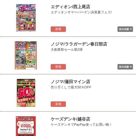
エディオン/西上尾店
エディオンサマーバーゲン決算夏フェス!
新着
ノジマ/ララガーデン春日部店
大創業祭セール第2弾
新着
ノジマ/蓮田マイン店
売り尽くしで最大50％OFF
新着
ケーズデンキ/越谷店
ケーズデンキでPayPay使ってお買い物！