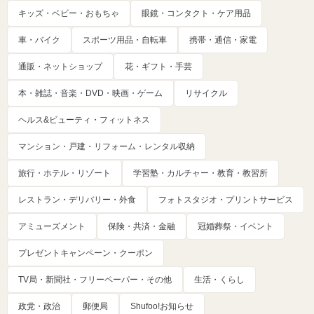
キッズ・ベビー・おもちゃ
眼鏡・コンタクト・ケア用品
車・バイク
スポーツ用品・自転車
携帯・通信・家電
通販・ネットショップ
花・ギフト・手芸
本・雑誌・音楽・DVD・映画・ゲーム
リサイクル
ヘルス&ビューティ・フィットネス
マンション・戸建・リフォーム・レンタル収納
旅行・ホテル・リゾート
学習塾・カルチャー・教育・教習所
レストラン・デリバリー・外食
フォトスタジオ・プリントサービス
アミューズメント
保険・共済・金融
冠婚葬祭・イベント
プレゼントキャンペーン・クーポン
TV局・新聞社・フリーペーパー・その他
生活・くらし
政党・政治
郵便局
Shufoo!お知らせ