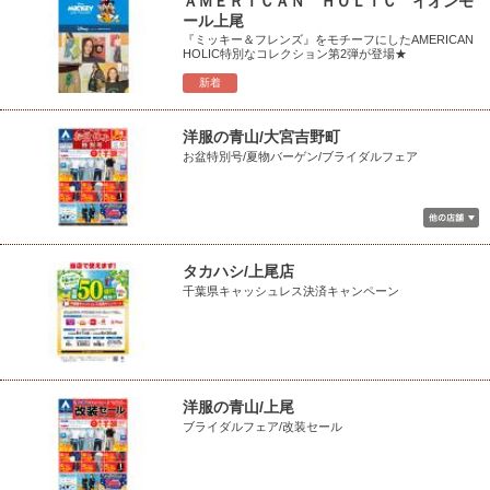
ＡＭＥＲＩＣＡＮ ＨＯＬＩＣ イオンモ
ール上尾
『ミッキー＆フレンズ』をモチーフにしたAMERICAN
HOLIC特別なコレクション第2弾が登場★
新着
洋服の青山/大宮吉野町
お盆特別号/夏物バーゲン/ブライダルフェア
タカハシ/上尾店
千葉県キャッシュレス決済キャンペーン
洋服の青山/上尾
ブライダルフェア/改装セール