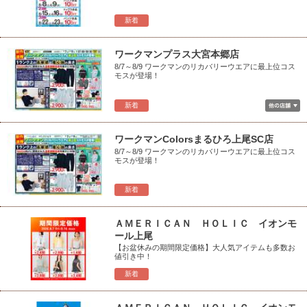
新着
ワークマンプラス大宮本郷店
8/7～8/9 ワークマンのリカバリーウエアに最上位コス
モスが登場！
新着
ワークマンColorsまるひろ上尾SC店
8/7～8/9 ワークマンのリカバリーウエアに最上位コス
モスが登場！
新着
ＡＭＥＲＩＣＡＮ ＨＯＬＩＣ イオンモ
ール上尾
【お盆休みの期間限定価格】大人気アイテムも多数お
値引き中！
新着