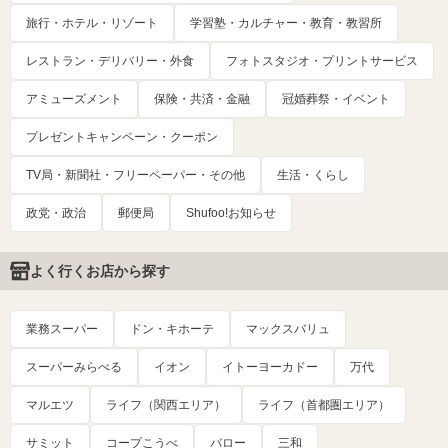
旅行・ホテル・リゾート
学習塾・カルチャー・教育・教習所
レストラン・デリバリー・外食
フォトスタジオ・プリントサービス
アミューズメント
保険・共済・金融
冠婚葬祭・イベント
プレゼントキャンペーン・クーポン
TV局・新聞社・フリーペーパー・その他
生活・くらし
政党・政治
郵便局
Shufoo!お知らせ
よく行くお店から探す
業務スーパー
ドン・キホーテ
マックスバリュ
スーパーみらべる
イオン
イトーヨーカドー
万代
マルエツ
ライフ（関西エリア）
ライフ（首都圏エリア）
サミット
コープこうべ
バロー
三和