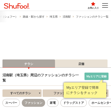
お気に入り
o!​（シュフー）
路線・駅から探す
埼玉県
沼南駅
ファッションのチラシ一覧
チラシ
店舗
沼南駅（埼玉県）周辺のファッションのチラシ一
Myエリアに登録
覧
Myエリア登録で簡単
にチラシをチェック
すべてのチラシ
ファッション
新着順
スーパー
ファッション
家電
ドラッグストア
ホームセンタ