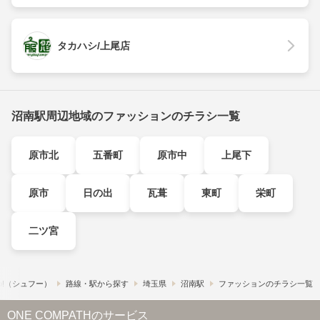
タカハシ/上尾店
沼南駅周辺地域のファッションのチラシ一覧
原市北
五番町
原市中
上尾下
原市
日の出
瓦葺
東町
栄町
二ツ宮
o!​（シュフー）
路線・駅から探す
埼玉県
沼南駅
ファッションのチラシ一覧
ONE COMPATHのサービス