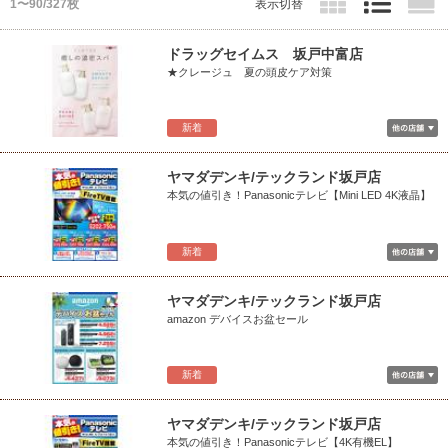
1〜90/327枚
表示切替
ドラッグセイムス 坂戸中富店
★クレージュ 夏の頭皮ケア対策
新着
ヤマダデンキ/テックランド坂戸店
本気の値引き！Panasonicテレビ【Mini LED 4K液晶】
新着
ヤマダデンキ/テックランド坂戸店
amazon デバイスお盆セール
新着
ヤマダデンキ/テックランド坂戸店
本気の値引き！Panasonicテレビ【4K有機EL】