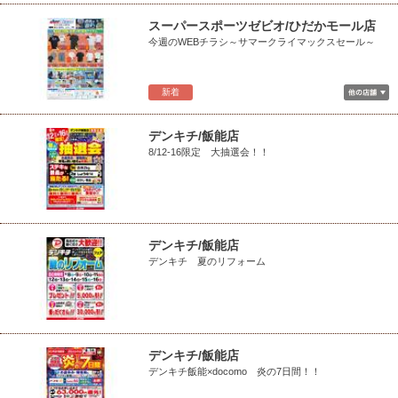
スーパースポーツゼビオ/ひだかモール店
今週のWEBチラシ～サマークライマックスセール～
新着
デンキチ/飯能店
8/12-16限定 大抽選会！！
デンキチ/飯能店
デンキチ 夏のリフォーム
デンキチ/飯能店
デンキチ飯能×docomo 炎の7日間！！