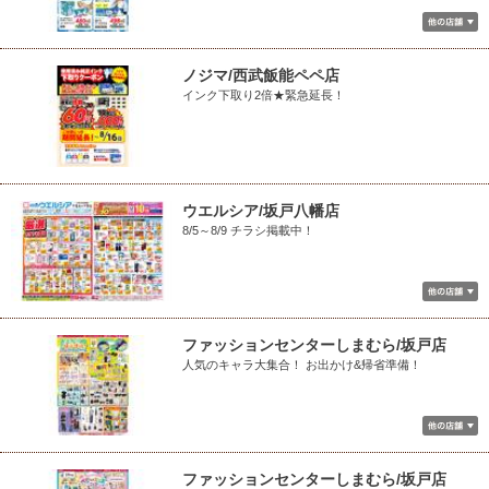
ノジマ/西武飯能ペペ店
インク下取り2倍★緊急延長！
ウエルシア/坂戸八幡店
8/5～8/9 チラシ掲載中！
ファッションセンターしまむら/坂戸店
人気のキャラ大集合！ お出かけ&帰省準備！
ファッションセンターしまむら/坂戸店