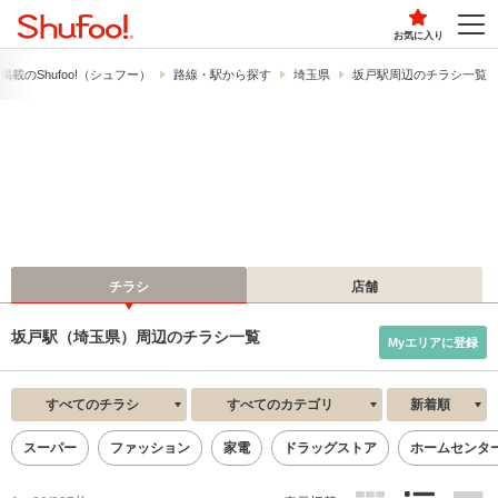
お気に入り
載の​Shufoo!​（シュフー）
路線・駅から探す
埼玉県
坂戸駅周辺のチラシ一覧
チラシ
店舗
坂戸駅（埼玉県）周辺のチラシ一覧
Myエリアに登録
すべてのチラシ
すべてのカテゴリ
新着順
スーパー
ファッション
家電
ドラッグストア
ホームセンタ