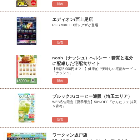
新着
エディオン/西上尾店
RGB Mini LED新レグザが登場
新着
nosh（ナッシュ）ヘルシー・糖質と塩分
に配慮した宅配食サイト
【総額5,000円オフ！】健康的で美味しい宅配サービス
「ナッシュ」
新着
ブルックス/コーヒー通販（埼玉エリア）
WEB広告限定【夏季限定】50％OFF『かんたフェ 抹茶
＆青梅』
新着
ワークマン坂戸店