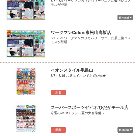
8/7～8/9 ワークマンのリカバリーウエアに最上位コス
モスが登場！
ワークマンColors東松山高坂店
8/7～8/9 ワークマンのリカバリーウエアに最上位コス
モスが登場！
イオンスタイル毛呂山
8/7～8/16 お盆はイオンでお買い物★
新着
スーパースポーツゼビオ/ひだかモール店
今週のWEBチラシ～夏の大会準備～
新着