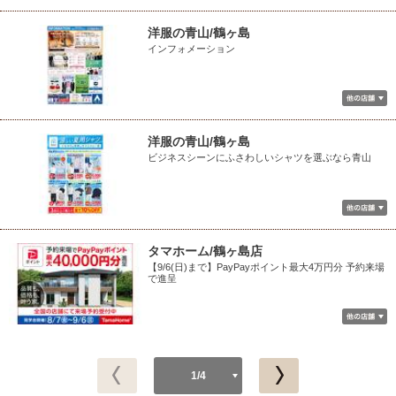
洋服の青山/鶴ヶ島
インフォメーション
洋服の青山/鶴ヶ島
ビジネスシーンにふさわしいシャツを選ぶなら青山
タマホーム/鶴ヶ島店
【9/6(日)まで】PayPayポイント最大4万円分 予約来場
で進呈
1/4