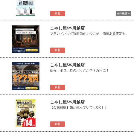
新着
こやし屋/本川越店
ブランドバッグ買取強化！今こそ、価値ある査定を。
新着
こやし屋/本川越店
朗報！ボロボロのバッグが？？万円に！
新着
こやし屋/本川越店
【金歯買取】歯が残っていてもOK！！
新着