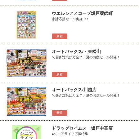
ウエルシア／コープ坂戸薬師町
家計応援セール実施中！
新着
オートバックス/・東松山
＼暑さ対策は万全？／夏のお盆セール開催！
新着
オートバックス/川越店
＼暑さ対策は万全？／夏のお盆セール開催！
新着
ドラッグセイムス 坂戸中富店
●シニアライフ応援特集