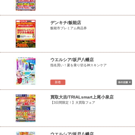
デンキチ/飯能店
飯能市プレミアム商品券
ウエルシア/坂戸八幡店
指名買い！夏を乗り切る神スキンケア
新着
買取大吉/TRIALsmart上尾小泉店
【3日間限定！】大買取フェア
ウエルシア/坂戸八幡店