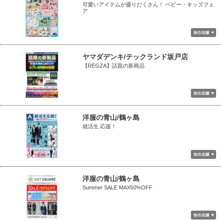
可愛いアイテムが盛りだくさん！ ベビー・キッズフェ
ア
ヤマダデンキ/テックランド坂戸店
【REGZA】話題の新商品
洋服の青山/鶴ヶ島
就活生 応援！
洋服の青山/鶴ヶ島
Summer SALE MAX50%OFF