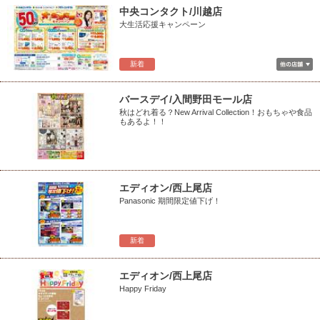
中央コンタクト/川越店
大生活応援キャンペーン
新着
バースデイ/入間野田モール店
秋はどれ着る？New Arrival Collection！おもちゃや食品
もあるよ！！
エディオン/西上尾店
Panasonic 期間限定値下げ！
新着
エディオン/西上尾店
Happy Friday