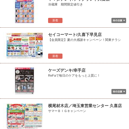
冷蔵庫 期間限定値引き
新着
セイコーマート/久喜下早見店
【会員限定】夏の大感謝キャンペーン！関東チラシ
新着
ケーズデンキ/幸手店
ReFaで毎日のケアをもっと上質に！
横尾材木店／埼玉東営業センター 久喜店
サマーＢＩＧキャンペーン