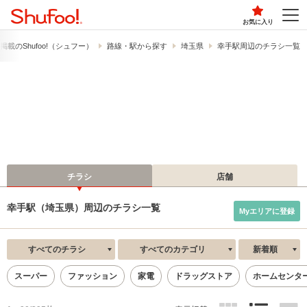
お気に入り
載の​Shufoo!​（シュフー）
路線・駅から探す
埼玉県
幸手駅周辺のチラシ一覧
チラシ
店舗
幸手駅（埼玉県）周辺のチラシ一覧
Myエリアに登録
すべてのチラシ
すべてのカテゴリ
新着順
スーパー
ファッション
家電
ドラッグストア
ホームセンタ