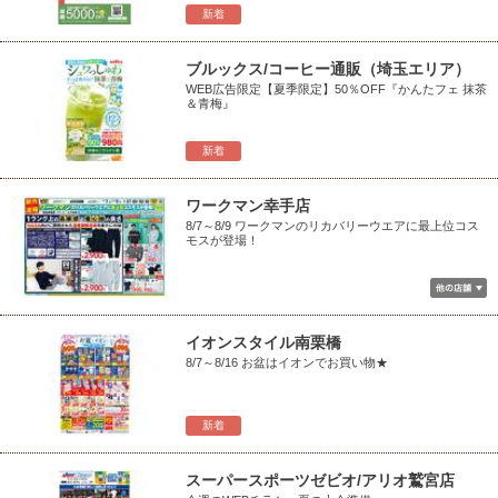
新着
ブルックス/コーヒー通販（埼玉エリア）
WEB広告限定【夏季限定】50％OFF『かんたフェ 抹茶
＆青梅』
新着
ワークマン幸手店
8/7～8/9 ワークマンのリカバリーウエアに最上位コス
モスが登場！
イオンスタイル南栗橋
8/7～8/16 お盆はイオンでお買い物★
新着
スーパースポーツゼビオ/アリオ鷲宮店