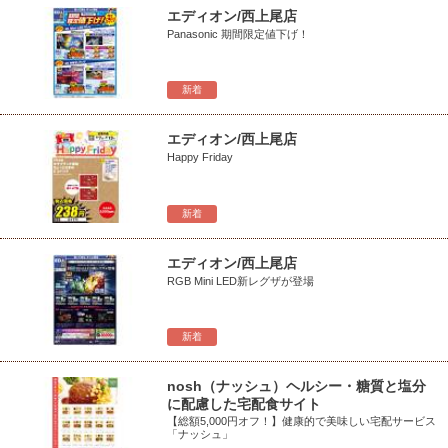
エディオン/西上尾店
Panasonic 期間限定値下げ！
新着
エディオン/西上尾店
Happy Friday
新着
エディオン/西上尾店
RGB Mini LED新レグザが登場
新着
nosh（ナッシュ）ヘルシー・糖質と塩分
に配慮した宅配食サイト
【総額5,000円オフ！】健康的で美味しい宅配サービス
「ナッシュ」