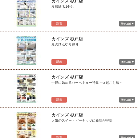
カインズ 杉戸店
夏掃除 7/14号○
新着
カインズ 杉戸店
夏のひんやり寝具
新着
カインズ 杉戸店
手軽に始めるバーベキュー特集～火起こし編～
新着
カインズ 杉戸店
人気のスイートピーナッツに新味が登場
新着