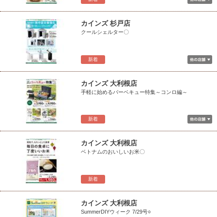
カインズ 杉戸店
クールシェルター〇
新着
カインズ 大利根店
手軽に始めるバーベキュー特集～コンロ編～
新着
カインズ 大利根店
ベトナムのおいしいお米〇
新着
カインズ 大利根店
SummerDIYウィーク 7/29号○