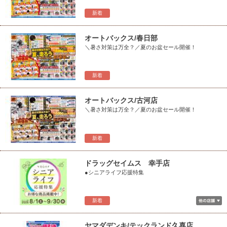
新着
オートバックス/春日部
＼暑さ対策は万全？／夏のお盆セール開催！
新着
オートバックス/古河店
＼暑さ対策は万全？／夏のお盆セール開催！
新着
ドラッグセイムス 幸手店
●シニアライフ応援特集
新着
ヤマダデンキ/テックランド久喜店