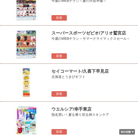
今週のWEBチラシ～夏の大会準備～
新着
スーパースポーツゼビオ/アリオ鷲宮店
今週のWEBチラシ～サマークライマックスセール～
新着
セイコーマート/久喜下早見店
北海道とうきびギフト
新着
ウエルシア/幸手東店
指名買い！夏を乗り切る神スキンケア
新着