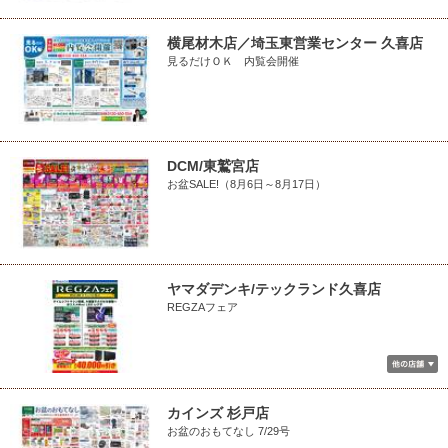
横尾材木店／埼玉東営業センター 久喜店
見るだけＯＫ 内覧会開催
DCM/東鷲宮店
お盆SALE!（8月6日～8月17日）
ヤマダデンキ/テックランド久喜店
REGZAフェア
カインズ 杉戸店
お盆のおもてなし 7/29号