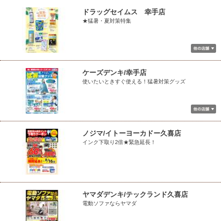
ドラッグセイムス 幸手店
★猛暑・夏対策特集
ケーズデンキ/幸手店
使いたいときすぐ使える！猛暑対策グッズ
ノジマ/イトーヨーカドー久喜店
インク下取り2倍★緊急延長！
ヤマダデンキ/テックランド久喜店
電動ソファならヤマダ