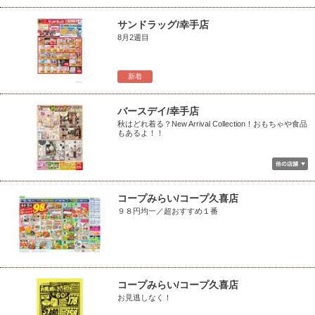
サンドラッグ/幸手店
8月2週目
新着
バースデイ/幸手店
秋はどれ着る？New Arrival Collection！おもちゃや食品
もあるよ！！
コープみらい/コープ久喜店
９８円均一／超おすすめ１番
コープみらい/コープ久喜店
お見逃しなく！