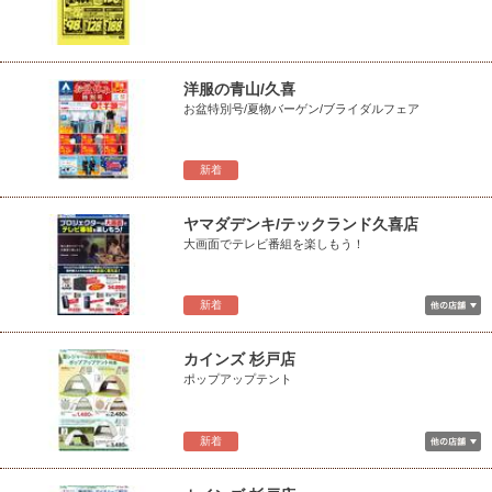
洋服の青山/久喜
お盆特別号/夏物バーゲン/ブライダルフェア
新着
ヤマダデンキ/テックランド久喜店
大画面でテレビ番組を楽しもう！
新着
カインズ 杉戸店
ポップアップテント
新着