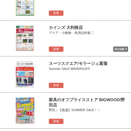
新着
カインズ 大利根店
アクア・小動物・鳥用品特集〇
新着
スーツスクエア/モラージュ菖蒲
Summer SALE MAX50%OFF
新着
家具のオフプライスストア BIGWOOD/野
田店
野田／【激盛】SUMMER SALE！！
新着