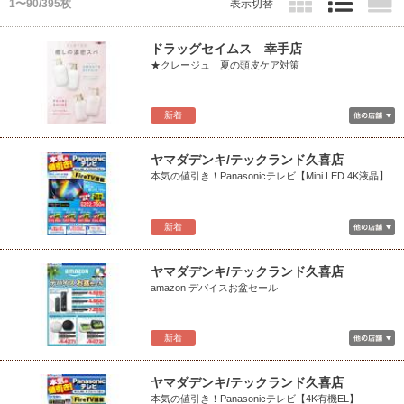
1〜90/395枚
表示切替
ドラッグセイムス 幸手店
★クレージュ 夏の頭皮ケア対策
新着
ヤマダデンキ/テックランド久喜店
本気の値引き！Panasonicテレビ【Mini LED 4K液晶】
新着
ヤマダデンキ/テックランド久喜店
amazon デバイスお盆セール
新着
ヤマダデンキ/テックランド久喜店
本気の値引き！Panasonicテレビ【4K有機EL】