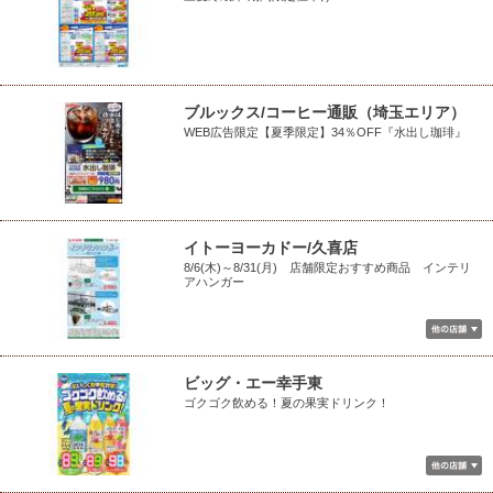
ブルックス/コーヒー通販（埼玉エリア）
WEB広告限定【夏季限定】34％OFF『水出し珈琲』
イトーヨーカドー/久喜店
8/6(木)～8/31(月) 店舗限定おすすめ商品 インテリ
アハンガー
ビッグ・エー幸手東
ゴクゴク飲める！夏の果実ドリンク！