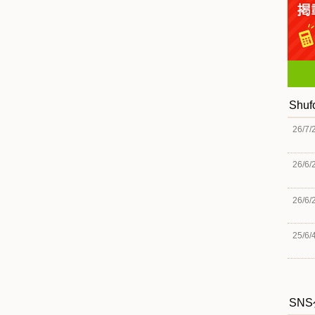
Shu
26/7/
26/6/
26/6/
25/6/
SN