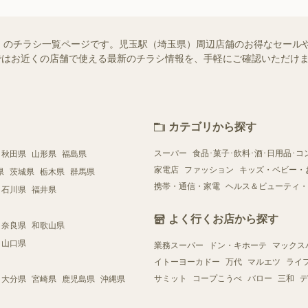
）のチラシ一覧ページです。児玉駅（埼玉県）周辺店舗のお得なセール
フー）ではお近くの店舗で使える最新のチラシ情報を、手軽にご確認いただ
カテゴリから探す
スーパー
食品･菓子･飲料･酒･日用品･コ
秋田県
山形県
福島県
家電店
ファッション
キッズ・ベビー・
県
茨城県
栃木県
群馬県
携帯・通信・家電
ヘルス＆ビューティ・
石川県
福井県
よく行くお店から探す
奈良県
和歌山県
山口県
業務スーパー
ドン・キホーテ
マックス
イトーヨーカドー
万代
マルエツ
ライ
サミット
コープこうべ
バロー
三和
デ
大分県
宮崎県
鹿児島県
沖縄県