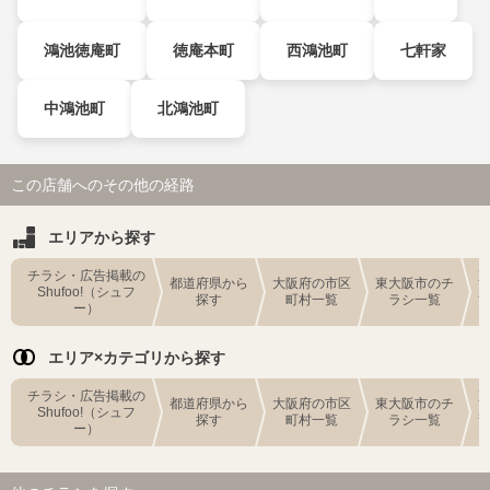
鴻池徳庵町
徳庵本町
西鴻池町
七軒家
中鴻池町
北鴻池町
この店舗へのその他の経路
エリアから探す
チラシ・広告掲載の
都道府県から
大阪府の市区
東大阪市のチ
Shufoo!（シュフ
探す
町村一覧
ラシ一覧
ー）
エリア×カテゴリから探す
チラシ・広告掲載の
都道府県から
大阪府の市区
東大阪市のチ
Shufoo!（シュフ
探す
町村一覧
ラシ一覧
ー）