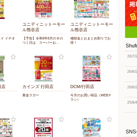
ユニディニットーモー
ユニディニットーモー
ル熊谷店
ル熊谷店
ンド イチオ
【予告】令和8年8月の８の
補助金とおまとめ割りでお
つく日は スーパーお…
得！
Shu
26/7/
26/6/
田店
カインズ 行田店
DCM/行田店
26/6/
黄金ラガー
今月のお買い得品（WEBチ
ラシ）
25/6/
SN