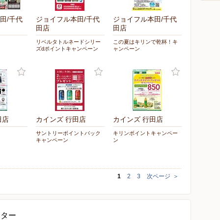
田/千代
ジョイフル本田/千代
ジョイフル本田/千代
田店
田店
リベルタトルネードシリー
この夏はキリンで乾杯！キ
ズdポイントキャンペーン
ャンペーン
田店
カインズ 行田店
カインズ 行田店
サントリーポイントバック
キリンポイントキャンペー
キャンペーン
ン
1
2
3
次ページ
＞
ンター