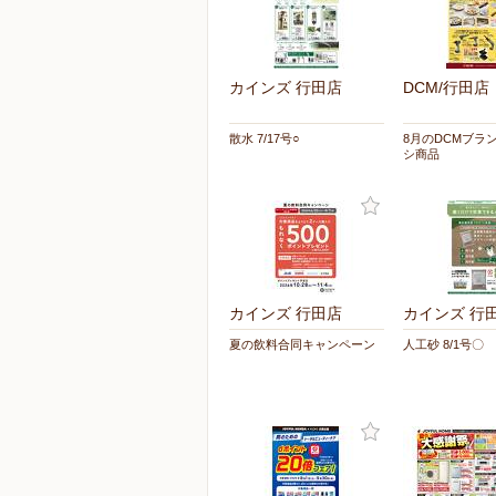
カインズ 行田店
DCM/行田店
散水 7/17号○
8月のDCMブラ
シ商品
カインズ 行田店
カインズ 行
夏の飲料合同キャンペーン
人工砂 8/1号〇