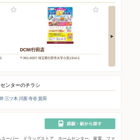
DCM/行田店
カインズ 行田店
1
〒361-0007 埼玉県行田市大字小見1314-1
〒361-0056 埼玉県行田市
ムセンターのチラシ
井
三ツ木
川面
寺谷
箕田
県からスーパー、ドラッグストア、ホームセンター、家電、ファ