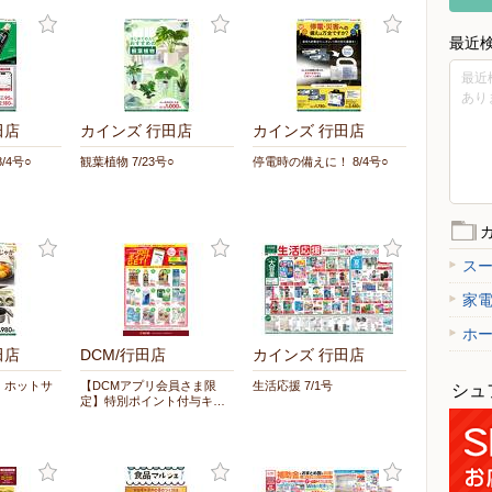
最近
最近
あり
田店
カインズ 行田店
カインズ 行田店
/4号○
観葉植物 7/23号○
停電時の備えに！ 8/4号○
ス
家
ホ
田店
DCM/行田店
カインズ 行田店
！ホットサ
【DCMアプリ会員さま限
生活応援 7/1号
シュ
定】特別ポイント付与キ…