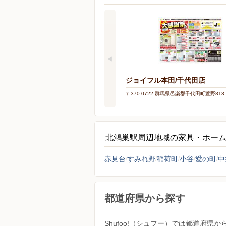
ジョイフル本田/千代田店
〒370-0722 群馬県邑楽郡千代田町萱野813-
北鴻巣駅周辺地域の家具・ホー
赤見台
すみれ野
稲荷町
小谷
愛の町
中
都道府県から探す
Shufoo!（シュフー）では都道府