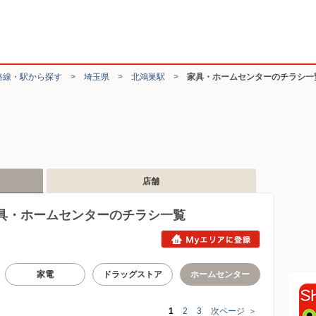
路線・駅から探す
>
埼玉県
>
北鴻巣駅
>
家具・ホームセンターのチラシ一
店舗
具・ホームセンターのチラシ一覧
家電
ドラッグストア
ホームセンター
1
2
3
次ページ
＞