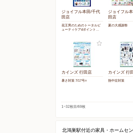
ジョイフル本田/千代
ジョイフル本
田店
田店
花王男のためのトータルビ
夏の大感謝祭
ューティケアdポイント…
カインズ 行田店
カインズ 行
暑さ対策 7/17号○
熱中症対策
1~32枚目/69枚
北鴻巣駅付近の家具・ホームセ