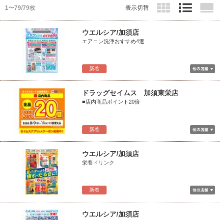
1〜79/79枚
表示切替
ウエルシア/加須店
エアコン洗浄おすすめ4選
新着
ドラッグセイムス 加須東栄店
■店内商品ポイント20倍
新着
ウエルシア/加須店
栄養ドリンク
新着
ウエルシア/加須店