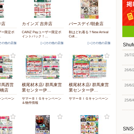
井店
カインズ 吉井店
バースデイ/朝倉店
ーザー限定ポ
CAINZ Payユーザー限定ポ
秋はどれ着る？New Arrival
…
イントバック！…
Coll…
]その他の店舗
[＋]その他の店舗
[＋]その他の店舗
Shu
26/7/
26/6/
群馬西営
横尾材木店/ 群馬東営
横尾材木店/ 群馬東営
26/6/
橋店
業センター伊…
業センター伊…
ャンペーン
サマーＢＩＧキャンペーン
サマーＢＩＧキャンペーン
25/6/
＆物件情報
SN