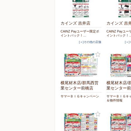
カインズ 吉井店
カインズ 吉
CAINZ Payユーザー限定ポ
CAINZ Payユ
イントバック！…
イントバック！
[＋]その他の店舗
[＋
横尾材木店/群馬西営
横尾材木店/
業センター前橋店
業センター前
サマーＢＩＧキャンペーン
サマーＢＩＧキ
＆物件情報