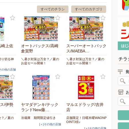
すべてのチラシ
すべてのカテゴリ
高崎上佐
オートバックス/高崎
スーパーオートバック
倉賀野
ス/MAEBA…
チラ
乗り切る神
＼暑さ対策は万全？／夏の
＼暑さ対策は万全？／夏の
お盆セール開催！
お盆セール開催！
]その他の店舗
ス/伊勢
ヤマダデンキ/テック
マルエドラッグ/吉井
ランドNew藤…
店
全？／夏の
冷蔵庫 期間限定値引き
店舗限定！日曜木曜WAONP
！
OINT3倍♪
[＋]その他の店舗
[＋]その他の店舗