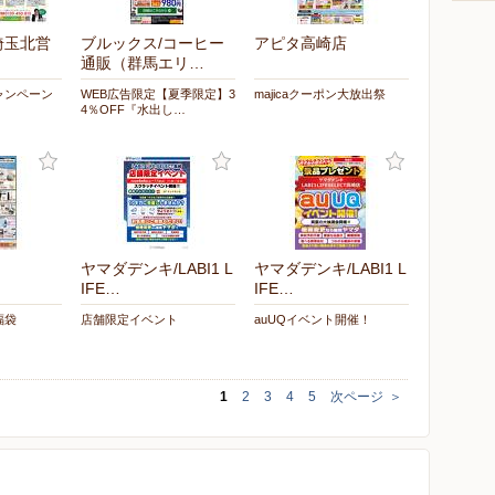
埼玉北営
ブルックス/コーヒー
アピタ高崎店
通販（群馬エリ…
ャンペーン
WEB広告限定【夏季限定】3
majicaクーポン大放出祭
4％OFF『水出し…
ヤマダデンキ/LABI1 L
ヤマダデンキ/LABI1 L
IFE…
IFE…
福袋
店舗限定イベント
auUQイベント開催！
1
2
3
4
5
次ページ
＞