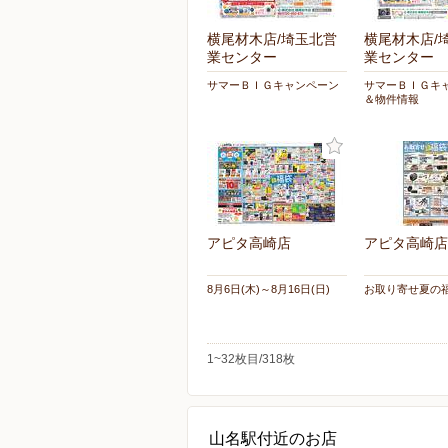
横尾材木店/埼玉北営
横尾材木店/
業センター
業センター
サマーＢＩＧキャンペーン
サマーＢＩＧキ
＆物件情報
アピタ高崎店
アピタ高崎店
8月6日(木)～8月16日(日)
お取り寄せ夏の
1~32枚目/318枚
山名駅付近のお店