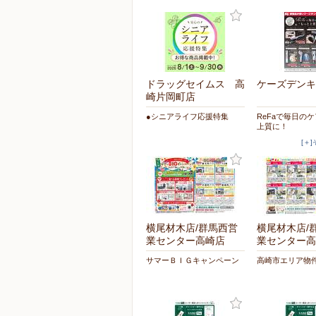
ドラッグセイムス 高
ケーズデンキ
崎片岡町店
●シニアライフ応援特集
ReFaで毎日の
上質に！
[＋
横尾材木店/群馬西営
横尾材木店/
業センター高崎店
業センター高
サマーＢＩＧキャンペーン
高崎市エリア物