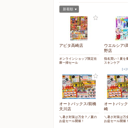
新着順
アピタ高崎店
ウエルシア/
野店
オンラインショップ限定在
指名買い！夏を
庫一掃セール
スキンケア
[＋
オートバックス/前橋
オートバック
天川店
崎
＼暑さ対策は万全？／夏の
＼暑さ対策は万
お盆セール開催！
お盆セール開催