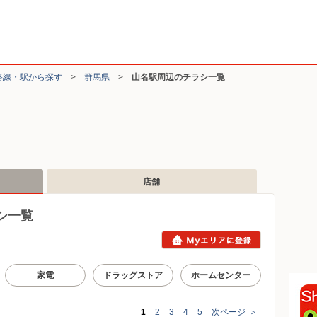
路線・駅から探す
>
群馬県
>
山名駅周辺のチラシ一覧
店舗
シ一覧
家電
ドラッグストア
ホームセンター
1
2
3
4
5
次ページ
＞