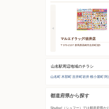
マルエドラッグ/吉井店
〒370-2107 群馬県高崎市吉井町池5
山名駅周辺地域のチラシ
山名町
木部町
吉井町岩井
根小屋町
阿
都道府県から探す
Shufoo!（シュフー）では都道府