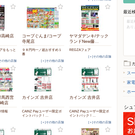
最近
最近
あり
/高崎店
コープぐんま/コープ
ヤマダデンキ/テック
寺尾店
ランドNew藤…
ケアをもっと
９８円均一／超おすすめ１
REGZAフェア
番
[＋]その他の店舗
]その他の店舗
[＋]その他の店舗
ス
家
ホ
群馬西営
カインズ 吉井店
カインズ 吉井店
崎店
シュ
件情報
CAINZ Payユーザー限定ポ
CAINZ Payユーザー限定ポ
イントバック！…
イントバック！…
[＋]その他の店舗
[＋]その他の店舗