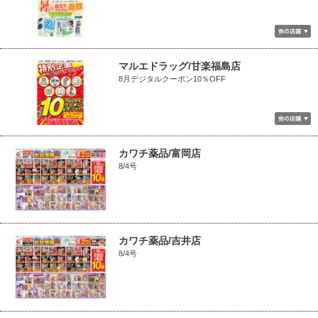
マルエドラッグ/甘楽福島店
8月デジタルクーポン10％OFF
カワチ薬品/富岡店
8/4号
カワチ薬品/吉井店
8/4号