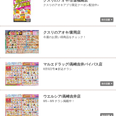
クスリのアオキ/甘楽福島店
クスリのアオキアプリ限定クーポン配信中♪
クスリのアオキ/富岡店
今週のお買い得商品をチェック！
マルエドラッグ/高崎吉井バイパス店
8月5日号★折込チラシ
ウエルシア/高崎吉井店
8/5～8/9 チラシ掲載中！