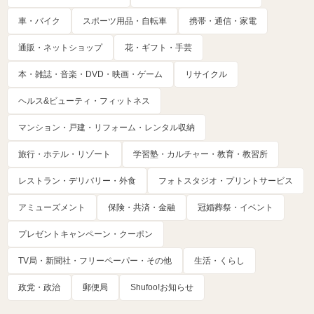
車・バイク
スポーツ用品・自転車
携帯・通信・家電
通販・ネットショップ
花・ギフト・手芸
本・雑誌・音楽・DVD・映画・ゲーム
リサイクル
ヘルス&ビューティ・フィットネス
マンション・戸建・リフォーム・レンタル収納
旅行・ホテル・リゾート
学習塾・カルチャー・教育・教習所
レストラン・デリバリー・外食
フォトスタジオ・プリントサービス
アミューズメント
保険・共済・金融
冠婚葬祭・イベント
プレゼントキャンペーン・クーポン
TV局・新聞社・フリーペーパー・その他
生活・くらし
政党・政治
郵便局
Shufoo!お知らせ