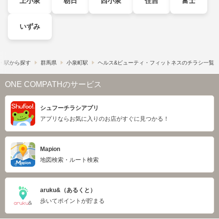
上小泉
朝日
西小泉
住吉
富士
いずみ
・駅から探す
群馬県
小泉町駅
ヘルス&ビューティ・フィットネスのチラシ一覧
ONE COMPATHのサービス
シュフーチラシアプリ
アプリならお気に入りのお店がすぐに見つかる！
Mapion
地図検索・ルート検索
aruku&（あるくと）
歩いてポイントが貯まる