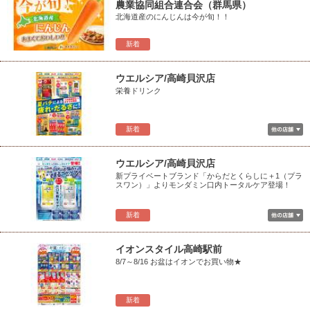
農業協同組合連合会（群馬県）
北海道産のにんじんは今が旬！！
新着
ウエルシア/高崎貝沢店
栄養ドリンク
新着
ウエルシア/高崎貝沢店
新プライベートブランド「からだとくらしに＋1（プラ
スワン）」よりモンダミン口内トータルケア登場！
新着
イオンスタイル高崎駅前
8/7～8/16 お盆はイオンでお買い物★
新着