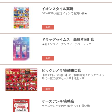
イオンスタイル高崎
8/7～8/16 お盆はイオンでお買い物★
新着
ドラッグセイムス 高崎片岡町店
★花王ソフィーナソフィーナベーシック
新着
ビックカメラ/高崎東口店
【8/8(土)～8/16(日)】売り切れ御免！ビックカメラ
年に一度の決算セール!!【埼玉・高...
新着
ケーズデンキ/高崎店
ケーズデンキでPayPay使ってお買い物！