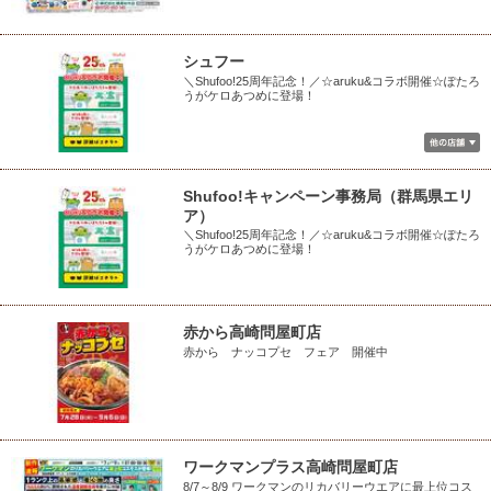
シュフー
＼Shufoo!25周年記念！／☆aruku&コラボ開催☆ぽたろ
うがケロあつめに登場！
Shufoo!キャンペーン事務局（群馬県エリ
ア）
＼Shufoo!25周年記念！／☆aruku&コラボ開催☆ぽたろ
うがケロあつめに登場！
赤から高崎問屋町店
赤から ナッコプセ フェア 開催中
ワークマンプラス高崎問屋町店
8/7～8/9 ワークマンのリカバリーウエアに最上位コス