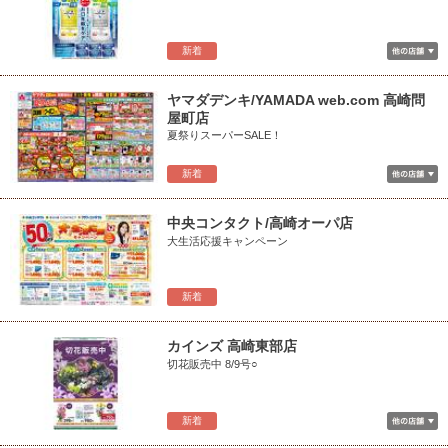
新着
ヤマダデンキ/YAMADA web.com 高崎問
屋町店
夏祭りスーパーSALE！
新着
中央コンタクト/高崎オーパ店
大生活応援キャンペーン
新着
カインズ 高崎東部店
切花販売中 8/9号○
新着