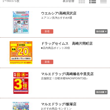
1〜90/371枚
表示切替
ウエルシア/高崎貝沢店
エアコン洗浄おすすめ4選
新着
ドラッグセイムス 高崎片岡町店
■店内商品ポイント20倍
新着
マルエドラッグ/高崎榛名中里見店
店舗限定！日曜木曜WAONPOINT3倍♪
マルエドラッグ/飯塚店
おすすめ商品-モンダミン