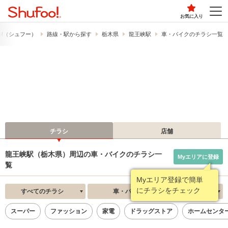
お気に入り
o!​（シュフー）
路線・駅から探す
栃木県
龍王峡駅
車・バイクのチラシ一覧
チラシ
店舗
龍王峡駅（栃木県）周辺の車・バイクのチラシ一
Myエリアに登録
覧
Myエリア登録で簡単
にチラシをチェック
すべてのチラシ
車・バイク
新着順
スーパー
ファッション
家電
ドラッグストア
ホームセンタ