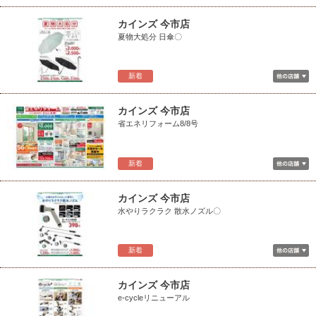
カインズ 今市店
夏物大処分 日傘〇
新着
カインズ 今市店
省エネリフォーム8/8号
新着
カインズ 今市店
水やりラクラク 散水ノズル〇
新着
カインズ 今市店
e-cycleリニューアル