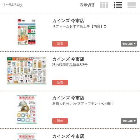
1〜54/54枚
表示切替
カインズ 今市店
リフォームおすすめ工事【内窓】□
新着
カインズ 今市店
秋の収穫用品特集8/8号
新着
カインズ 今市店
夏物大処分 ポップアップテント+水物〇
新着
カインズ 今市店