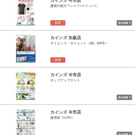
カインズ 今市店
夏物大処分 Tシャツ+スリッパ〇
新着
カインズ 矢板店
サイエンス・ダイエット（猫）8/8号○
新着
カインズ 今市店
ポップアップテント
カインズ 今市店
夏掃除 7/14号○