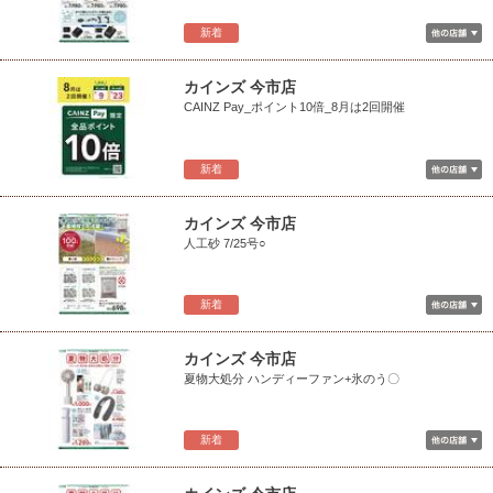
新着
カインズ 今市店
CAINZ Pay_ポイント10倍_8月は2回開催
新着
カインズ 今市店
人工砂 7/25号○
新着
カインズ 今市店
夏物大処分 ハンディーファン+氷のう〇
新着