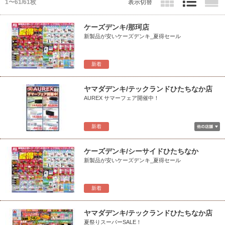
1〜61/61枚
表示切替
ケーズデンキ/那珂店
新製品が安いケーズデンキ_夏得セール
新着
ヤマダデンキ/テックランドひたちなか店
AUREX サマーフェア開催中！
新着
ケーズデンキ/シーサイドひたちなか
新製品が安いケーズデンキ_夏得セール
新着
ヤマダデンキ/テックランドひたちなか店
夏祭りスーパーSALE！