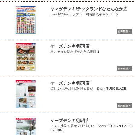
ヤマダデンキ/テックランドひたちなか店
Switch2/Switchソフト 同時購入キャンペーン
ケーズデンキ/那珂店
夏こそ火を使わずかんたん調理！
ケーズデンキ/那珂店
涼しく快適な睡眠体験を提供 Shark TUBOBLADE
ケーズデンキ/那珂店
ミスト効果で最大6.7℃涼しい Shark FLEXBREEZE P
RO MIST