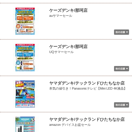
ケーズデンキ/那珂店
auサマーセール
ケーズデンキ/那珂店
UQサマーセール
ヤマダデンキ/テックランドひたちなか店
本気の値引き！Panasonicテレビ【Mini LED 4K液晶】
ヤマダデンキ/テックランドひたちなか店
amazon デバイスお盆セール