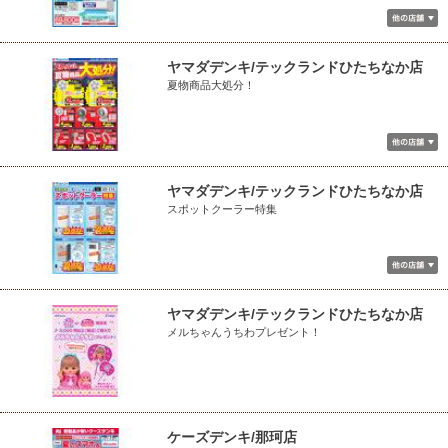
ヤマダデンキ/テックランドひたちなか店
夏物商品大処分！
ヤマダデンキ/テックランドひたちなか店
スポットクーラー特集
ヤマダデンキ/テックランドひたちなか店
メルちゃんうちわプレゼント！
ケーズデンキ/那珂店