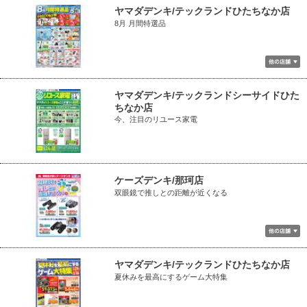
ヤマダデンキ/テックランドひたちなか店
8月 月間特選品
ヤマダデンキ/テックランドシーサイドひた
ちなか店
今、注目のリユース家電
ケーズデンキ/那珂店
双眼鏡で推しとの距離が近くなる
ヤマダデンキ/テックランドひたちなか店
夏休みを最高にするゲーム大特集