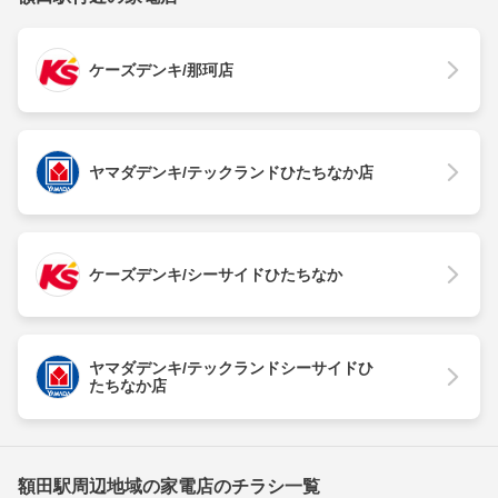
ケーズデンキ/那珂店
ヤマダデンキ/テックランドひたちなか店
ケーズデンキ/シーサイドひたちなか
ヤマダデンキ/テックランドシーサイドひ
たちなか店
額田駅周辺地域の家電店のチラシ一覧