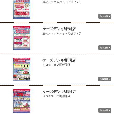
夏のスマホ＆ネット応援フェア
ケーズデンキ/那珂店
夏のスマホ＆ネット応援フェア
ケーズデンキ/那珂店
ドコモフェア開催開催
ケーズデンキ/那珂店
ドコモフェア開催開催