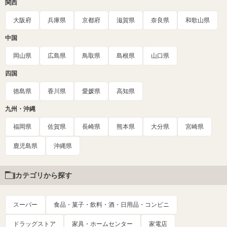
関西
大阪府
兵庫県
京都府
滋賀県
奈良県
和歌山県
中国
岡山県
広島県
鳥取県
島根県
山口県
四国
徳島県
香川県
愛媛県
高知県
九州・沖縄
福岡県
佐賀県
長崎県
熊本県
大分県
宮崎県
鹿児島県
沖縄県
カテゴリから探す
スーパー
食品・菓子・飲料・酒・日用品・コンビニ
ドラッグストア
家具・ホームセンター
家電店