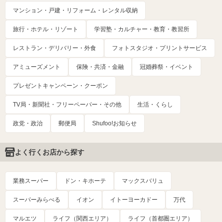
マンション・戸建・リフォーム・レンタル収納
旅行・ホテル・リゾート
学習塾・カルチャー・教育・教習所
レストラン・デリバリー・外食
フォトスタジオ・プリントサービス
アミューズメント
保険・共済・金融
冠婚葬祭・イベント
プレゼントキャンペーン・クーポン
TV局・新聞社・フリーペーパー・その他
生活・くらし
政党・政治
郵便局
Shufoo!お知らせ
よく行くお店から探す
業務スーパー
ドン・キホーテ
マックスバリュ
スーパーみらべる
イオン
イトーヨーカドー
万代
マルエツ
ライフ（関西エリア）
ライフ（首都圏エリア）