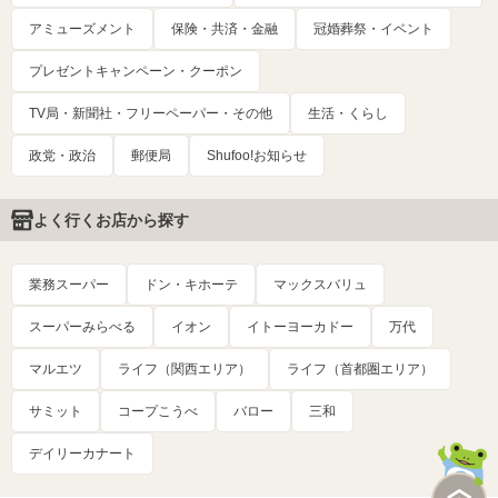
アミューズメント
保険・共済・金融
冠婚葬祭・イベント
プレゼントキャンペーン・クーポン
TV局・新聞社・フリーペーパー・その他
生活・くらし
政党・政治
郵便局
Shufoo!お知らせ
よく行くお店から探す
業務スーパー
ドン・キホーテ
マックスバリュ
スーパーみらべる
イオン
イトーヨーカドー
万代
マルエツ
ライフ（関西エリア）
ライフ（首都圏エリア）
サミット
コープこうべ
バロー
三和
デイリーカナート